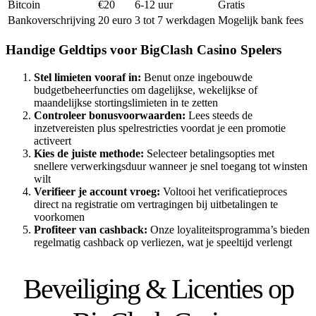
Bitcoin
€20
6-12 uur
Gratis
Bankoverschrijving
20 euro
3 tot 7 werkdagen
Mogelijk bank fees
Handige Geldtips voor BigClash Casino Spelers
Stel limieten vooraf in:
Benut onze ingebouwde
budgetbeheerfuncties om dagelijkse, wekelijkse of
maandelijkse stortingslimieten in te zetten
Controleer bonusvoorwaarden:
Lees steeds de
inzetvereisten plus spelrestricties voordat je een promotie
activeert
Kies de juiste methode:
Selecteer betalingsopties met
snellere verwerkingsduur wanneer je snel toegang tot winsten
wilt
Verifieer je account vroeg:
Voltooi het verificatieproces
direct na registratie om vertragingen bij uitbetalingen te
voorkomen
Profiteer van cashback:
Onze loyaliteitsprogramma’s bieden
regelmatig cashback op verliezen, wat je speeltijd verlengt
Beveiliging & Licenties op