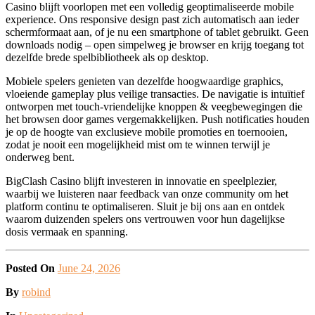
Casino blijft voorlopen met een volledig geoptimaliseerde mobile
experience. Ons responsive design past zich automatisch aan ieder
schermformaat aan, of je nu een smartphone of tablet gebruikt. Geen
downloads nodig – open simpelweg je browser en krijg toegang tot
dezelfde brede spelbibliotheek als op desktop.
Mobiele spelers genieten van dezelfde hoogwaardige graphics,
vloeiende gameplay plus veilige transacties. De navigatie is intuïtief
ontworpen met touch-vriendelijke knoppen & veegbewegingen die
het browsen door games vergemakkelijken. Push notificaties houden
je op de hoogte van exclusieve mobile promoties en toernooien,
zodat je nooit een mogelijkheid mist om te winnen terwijl je
onderweg bent.
BigClash Casino blijft investeren in innovatie en speelplezier,
waarbij we luisteren naar feedback van onze community om het
platform continu te optimaliseren. Sluit je bij ons aan en ontdek
waarom duizenden spelers ons vertrouwen voor hun dagelijkse
dosis vermaak en spanning.
Posted On
June 24, 2026
Posted
By
robind