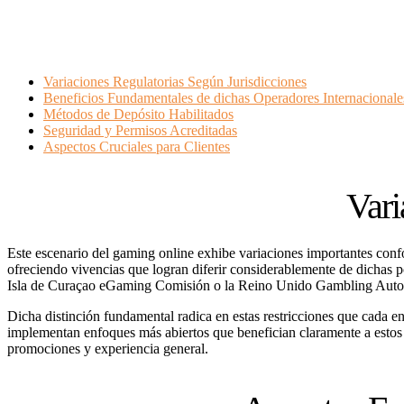
Variaciones Regulatorias Según Jurisdicciones
Beneficios Fundamentales de dichas Operadores Internacionale
Métodos de Depósito Habilitados
Seguridad y Permisos Acreditadas
Aspectos Cruciales para Clientes
Vari
Este escenario del gaming online exhibe variaciones importantes confo
ofreciendo vivencias que logran diferir considerablemente de dichas p
Isla de Curaçao eGaming Comisión o la Reino Unido Gambling Auto
Dicha distinción fundamental radica en estas restricciones que cada ent
implementan enfoques más abiertos que benefician claramente a estos 
promociones y experiencia general.