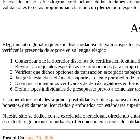
Estos sitios responsables logran acreditaciones de instituciones terce
validaciones terceras proporcionan claridad complementaria respecto
As
Elegir un sitio global requiere análisis cuidadoso de varios aspectos e
verificar la presencia de soporte en su lengua elegido.
Comprobar que la operador disponga de certificación legítima 
Revisar las requisitos específicas de promociones para compren
Verificar que dichos opciones de transacción escogidos trabajen
Juzgar la estándar del área de soporte al cliente por medio de pr
Examinar comentarios verificadas de demás jugadores en foros
Definir topes individuales de presupuesto previo a comenzar to
Las operadores globales suponen posibilidades viables para usuarios q
honestos, debidamente licenciados y enfocados con estándares superi
Nuestra sitio se dedica con la excelencia operacional, ofreciendo ento
estricto de regulaciones mundiales, ofrecemos interacciones de calidad 
Posted On
June 26, 2026