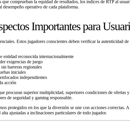
ras que comprueban la equidad de resultados, los índices de RTP al usua
 al desempeño operativo de cada plataforma.
pectos Importantes para Usuar
senciales. Estos jugadores conscientes deben verificar la autenticidad de
de entidad reconocida internacionalmente
der exigencias de juego
 sin barreras regionales
uebas iniciales
 enfocados independientes
da acción
ue procuran superior multiplicidad, superiores condiciones de ofertas y
ores de seguridad y gaming responsable.
rnos protegidos en los que la diversión se une con acciones correctas. 
alta ajustadas a inclinaciones particulares de todo jugador.