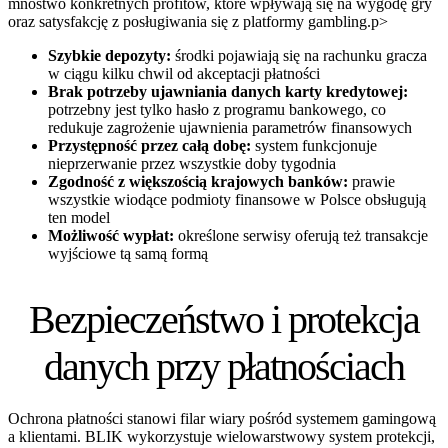
mnóstwo konkretnych profitów, które wpływają się na wygodę gry
oraz satysfakcję z posługiwania się z platformy gambling.p>
Szybkie depozyty:
środki pojawiają się na rachunku gracza
w ciągu kilku chwil od akceptacji płatności
Brak potrzeby ujawniania danych karty kredytowej:
potrzebny jest tylko hasło z programu bankowego, co
redukuje zagrożenie ujawnienia parametrów finansowych
Przystępność przez całą dobę:
system funkcjonuje
nieprzerwanie przez wszystkie doby tygodnia
Zgodność z większością krajowych banków:
prawie
wszystkie wiodące podmioty finansowe w Polsce obsługują
ten model
Możliwość wypłat:
określone serwisy oferują też transakcje
wyjściowe tą samą formą
Bezpieczeństwo i protekcja
danych przy płatnościach
Ochrona płatności stanowi filar wiary pośród systemem gamingową
a klientami. BLIK wykorzystuje wielowarstwowy system protekcji,