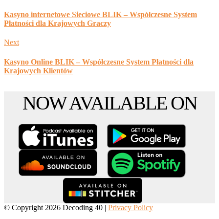
Kasyno internetowe Sieciowe BLIK – Współczesne System
Płatności dla Krajowych Graczy
Next
Kasyno Online BLIK – Współczesne System Płatności dla
Krajowych Klientów
Scroll
NOW AVAILABLE ON
to
the
top
© Copyright 2026 Decoding 40 |
Privacy Policy