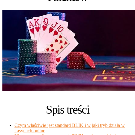
Spis treści
Czym właściwie jest standard BLIK i w jaki tryb działa w
kasynach online