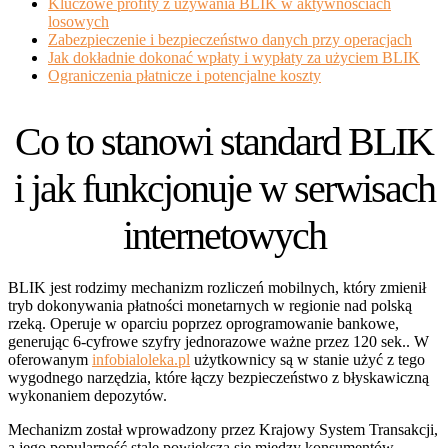
Kluczowe profity z używania BLIK w aktywnościach
losowych
Zabezpieczenie i bezpieczeństwo danych przy operacjach
Jak dokładnie dokonać wpłaty i wypłaty za użyciem BLIK
Ograniczenia płatnicze i potencjalne koszty
Co to stanowi standard BLIK
i jak funkcjonuje w serwisach
internetowych
BLIK jest rodzimy mechanizm rozliczeń mobilnych, który zmienił
tryb dokonywania płatności monetarnych w regionie nad polską
rzeką. Operuje w oparciu poprzez oprogramowanie bankowe,
generując 6-cyfrowe szyfry jednorazowe ważne przez 120 sek.. W
oferowanym
infobialoleka.pl
użytkownicy są w stanie użyć z tego
wygodnego narzędzia, które łączy bezpieczeństwo z błyskawiczną
wykonaniem depozytów.
Mechanizm został wprowadzony przez Krajowy System Transakcji,
a jego popularność stale powiększa się między konsumentów