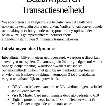
Transactiesnelheid
Wij accepteren alle veelgebruikte betaalwijzen dat Hollandse
gokkers gewend zijn om te gebruiken. Variërend van conventionele
overmakingen richting moderne cryptocurrency-opties, ieder
betaalwijze is geïmplementeerd inclusief snelle
afhandelingstermijnen & minimale transactiekosten.
Inbetalingen plus Opnames
Inbetalingen blijven meteen geprocesseerd, waardoor u direct kan
aanvangen met spelen. Opnames zijn in 24 uur goedgekeurd vanuit
onze geldelijk afdeling, waardoor e-wallets het snelste
opnamemethode blijken met geld bij uw bankrekening binnen
enkele uren. Bankoverboekingen vermogen 3 tot 5 werkdagen
vergen ten afhankelijk met jouw bank.
iDEAL ten behoeve van directe NL overboekingen exclusief
aanvullende kosten
Visa & Master Card met minimale deposito bedragend €10
Digitale portemonnees inclusief Skrill, Neteller wallet &
Much Better aangaande vlotte transacties