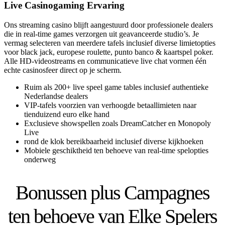
Live Casinogaming Ervaring
Ons streaming casino blijft aangestuurd door professionele dealers
die in real-time games verzorgen uit geavanceerde studio’s. Je
vermag selecteren van meerdere tafels inclusief diverse limietopties
voor black jack, europese roulette, punto banco & kaartspel poker.
Alle HD-videostreams en communicatieve live chat vormen één
echte casinosfeer direct op je scherm.
Ruim als 200+ live speel game tables inclusief authentieke
Nederlandse dealers
VIP-tafels voorzien van verhoogde betaallimieten naar
tienduizend euro elke hand
Exclusieve showspellen zoals DreamCatcher en Monopoly
Live
rond de klok bereikbaarheid inclusief diverse kijkhoeken
Mobiele geschiktheid ten behoeve van real-time spelopties
onderweg
Bonussen plus Campagnes
ten behoeve van Elke Spelers