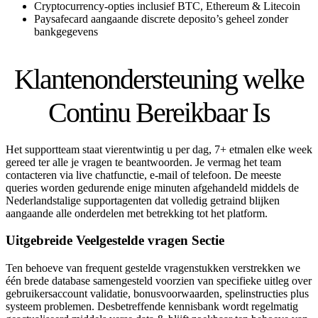
Cryptocurrency-opties inclusief BTC, Ethereum & Litecoin
Paysafecard aangaande discrete deposito’s geheel zonder
bankgegevens
Klantenondersteuning welke
Continu Bereikbaar Is
Het supportteam staat vierentwintig u per dag, 7+ etmalen elke week
gereed ter alle je vragen te beantwoorden. Je vermag het team
contacteren via live chatfunctie, e-mail of telefoon. De meeste
queries worden gedurende enige minuten afgehandeld middels de
Nederlandstalige supportagenten dat volledig getraind blijken
aangaande alle onderdelen met betrekking tot het platform.
Uitgebreide Veelgestelde vragen Sectie
Ten behoeve van frequent gestelde vragenstukken verstrekken we
één brede database samengesteld voorzien van specifieke uitleg over
gebruikersaccount validatie, bonusvoorwaarden, spelinstructies plus
systeem problemen. Desbetreffende kennisbank wordt regelmatig