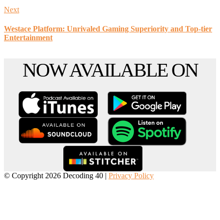
Next
Westace Platform: Unrivaled Gaming Superiority and Top-tier
Entertainment
Scroll
NOW AVAILABLE ON
to
the
top
© Copyright 2026 Decoding 40 |
Privacy Policy