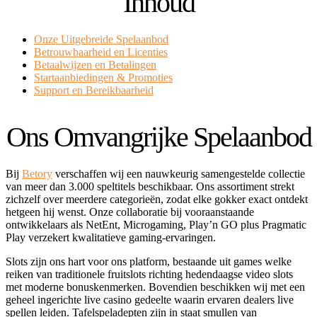
Inhoud
Onze Uitgebreide Spelaanbod
Betrouwbaarheid en Licenties
Betaalwijzen en Betalingen
Startaanbiedingen & Promoties
Support en Bereikbaarheid
Ons Omvangrijke Spelaanbod
Bij
Betory
verschaffen wij een nauwkeurig samengestelde collectie
van meer dan 3.000 speltitels beschikbaar. Ons assortiment strekt
zichzelf over meerdere categorieën, zodat elke gokker exact ontdekt
hetgeen hij wenst. Onze collaboratie bij vooraanstaande
ontwikkelaars als NetEnt, Microgaming, Play’n GO plus Pragmatic
Play verzekert kwalitatieve gaming-ervaringen.
Slots zijn ons hart voor ons platform, bestaande uit games welke
reiken van traditionele fruitslots richting hedendaagse video slots
met moderne bonuskenmerken. Bovendien beschikken wij met een
geheel ingerichte live casino gedeelte waarin ervaren dealers live
spellen leiden. Tafelspeladepten zijn in staat smullen van