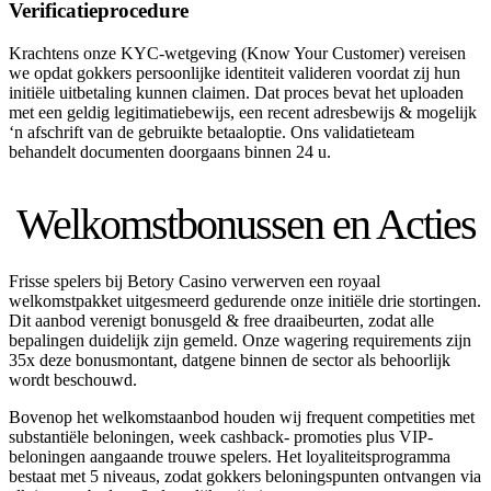
Verificatieprocedure
Krachtens onze KYC-wetgeving (Know Your Customer) vereisen
we opdat gokkers persoonlijke identiteit valideren voordat zij hun
initiële uitbetaling kunnen claimen. Dat proces bevat het uploaden
met een geldig legitimatiebewijs, een recent adresbewijs & mogelijk
‘n afschrift van de gebruikte betaaloptie. Ons validatieteam
behandelt documenten doorgaans binnen 24 u.
Welkomstbonussen en Acties
Frisse spelers bij Betory Casino verwerven een royaal
welkomstpakket uitgesmeerd gedurende onze initiële drie stortingen.
Dit aanbod verenigt bonusgeld & free draaibeurten, zodat alle
bepalingen duidelijk zijn gemeld. Onze wagering requirements zijn
35x deze bonusmontant, datgene binnen de sector als behoorlijk
wordt beschouwd.
Bovenop het welkomstaanbod houden wij frequent competities met
substantiële beloningen, week cashback- promoties plus VIP-
beloningen aangaande trouwe spelers. Het loyaliteitsprogramma
bestaat met 5 niveaus, zodat gokkers beloningspunten ontvangen via