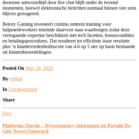
doorsnee antwoordtijd door live chat blijft onder de tweetal
momenten, hoewel elektronische berichten normaal binnen vier uren
blijven gereageerd.
Betory Gaming investeert continu omtrent training voor
hulpmedewerkers teneinde daarvoor naar waarborgen zodat deze
verregaande expertise beschikken met tech facetten, bonuscondities
en betalingsprocedures. Dat resulteert tot efficiënte issue resolutie
plus ‘n klanttevredenheidsscore van 4.6 op 5 ster op basis bestaande
uit klantenbeoordelingen.
Posted On
May 28, 2026
Posted
By
robind
Posted
In
Uncategorized
Share
Prev
Platforma Alawin – Wyczerpujący Informator po Portalu Do
Gier Nowej Generacji