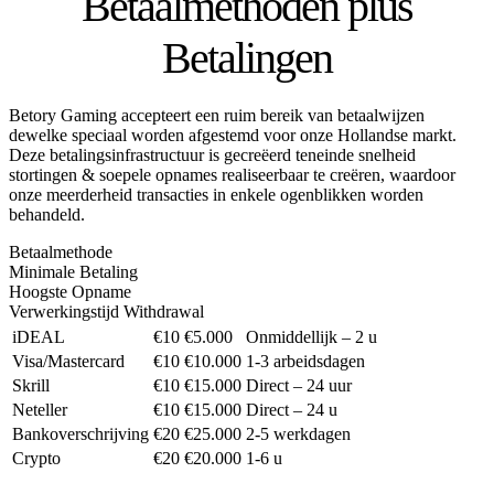
Betaalmethoden plus
Betalingen
Betory Gaming accepteert een ruim bereik van betaalwijzen
dewelke speciaal worden afgestemd voor onze Hollandse markt.
Deze betalingsinfrastructuur is gecreëerd teneinde snelheid
stortingen & soepele opnames realiseerbaar te creëren, waardoor
onze meerderheid transacties in enkele ogenblikken worden
behandeld.
Betaalmethode
Minimale Betaling
Hoogste Opname
Verwerkingstijd Withdrawal
iDEAL
€10
€5.000
Onmiddellijk – 2 u
Visa/Mastercard
€10
€10.000
1-3 arbeidsdagen
Skrill
€10
€15.000
Direct – 24 uur
Neteller
€10
€15.000
Direct – 24 u
Bankoverschrijving
€20
€25.000
2-5 werkdagen
Crypto
€20
€20.000
1-6 u