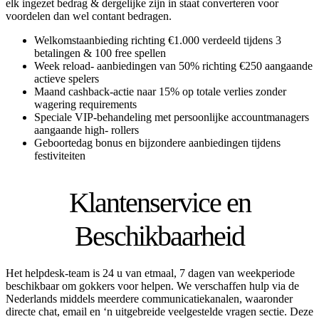
elk ingezet bedrag & dergelijke zijn in staat converteren voor
voordelen dan wel contant bedragen.
Welkomstaanbieding richting €1.000 verdeeld tijdens 3
betalingen & 100 free spellen
Week reload- aanbiedingen van 50% richting €250 aangaande
actieve spelers
Maand cashback-actie naar 15% op totale verlies zonder
wagering requirements
Speciale VIP-behandeling met persoonlijke accountmanagers
aangaande high- rollers
Geboortedag bonus en bijzondere aanbiedingen tijdens
festiviteiten
Klantenservice en
Beschikbaarheid
Het helpdesk-team is 24 u van etmaal, 7 dagen van weekperiode
beschikbaar om gokkers voor helpen. We verschaffen hulp via de
Nederlands middels meerdere communicatiekanalen, waaronder
directe chat, email en ‘n uitgebreide veelgestelde vragen sectie. Deze