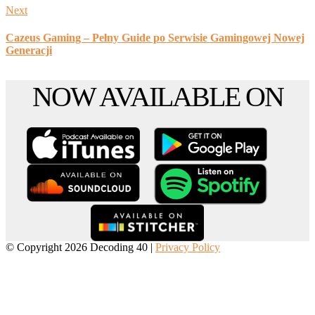
Next
Cazeus Gaming – Pełny Guide po Serwisie Gamingowej Nowej
Generacji
Scroll
NOW AVAILABLE ON
to
the
top
© Copyright 2026 Decoding 40 |
Privacy Policy