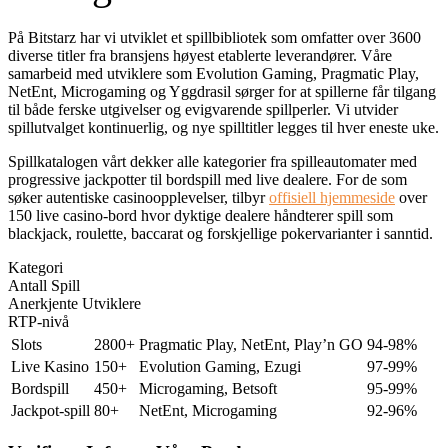
På Bitstarz har vi utviklet et spillbibliotek som omfatter over 3600
diverse titler fra bransjens høyest etablerte leverandører. Våre
samarbeid med utviklere som Evolution Gaming, Pragmatic Play,
NetEnt, Microgaming og Yggdrasil sørger for at spillerne får tilgang
til både ferske utgivelser og evigvarende spillperler. Vi utvider
spillutvalget kontinuerlig, og nye spilltitler legges til hver eneste uke.
Spillkatalogen vårt dekker alle kategorier fra spilleautomater med
progressive jackpotter til bordspill med live dealere. For de som
søker autentiske casinoopplevelser, tilbyr
offisiell hjemmeside
over
150 live casino-bord hvor dyktige dealere håndterer spill som
blackjack, roulette, baccarat og forskjellige pokervarianter i sanntid.
Kategori
Antall Spill
Anerkjente Utviklere
RTP-nivå
Slots
2800+
Pragmatic Play, NetEnt, Play’n GO
94-98%
Live Kasino
150+
Evolution Gaming, Ezugi
97-99%
Bordspill
450+
Microgaming, Betsoft
95-99%
Jackpot-spill
80+
NetEnt, Microgaming
92-96%