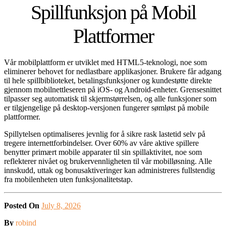
Spillfunksjon på Mobil
Plattformer
Vår mobilplattform er utviklet med HTML5-teknologi, noe som
eliminerer behovet for nedlastbare applikasjoner. Brukere får adgang
til hele spillbiblioteket, betalingsfunksjoner og kundestøtte direkte
gjennom mobilnettleseren på iOS- og Android-enheter. Grensesnittet
tilpasser seg automatisk til skjermstørrelsen, og alle funksjoner som
er tilgjengelige på desktop-versjonen fungerer sømløst på mobile
plattformer.
Spillytelsen optimaliseres jevnlig for å sikre rask lastetid selv på
tregere internettforbindelser. Over 60% av våre aktive spillere
benytter primært mobile apparater til sin spillaktivitet, noe som
reflekterer nivået og brukervennligheten til vår mobilløsning. Alle
innskudd, uttak og bonusaktiveringer kan administreres fullstendig
fra mobilenheten uten funksjonalitetstap.
Posted On
July 8, 2026
Posted
By
robind