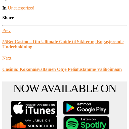
Posted
In
Uncategorized
Share
Prev
55Bet Casino – Din Ultimate Guide til Sikker og Engasjerende
Underholdning
Next
Casinia: Kokonaisvaltainen Ohje Pelialustamme Valikoimaan
Scroll
NOW AVAILABLE ON
to
the
top