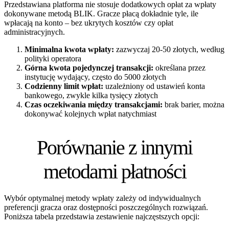
Przedstawiana platforma nie stosuje dodatkowych opłat za wpłaty
dokonywane metodą BLIK. Gracze płacą dokładnie tyle, ile
wpłacają na konto – bez ukrytych kosztów czy opłat
administracyjnych.
Minimalna kwota wpłaty:
zazwyczaj 20-50 złotych, według
polityki operatora
Górna kwota pojedynczej transakcji:
określana przez
instytucję wydający, często do 5000 złotych
Codzienny limit wpłat:
uzależniony od ustawień konta
bankowego, zwykle kilka tysięcy złotych
Czas oczekiwania między transakcjami:
brak barier, można
dokonywać kolejnych wpłat natychmiast
Porównanie z innymi
metodami płatności
Wybór optymalnej metody wpłaty zależy od indywidualnych
preferencji gracza oraz dostępności poszczególnych rozwiązań.
Poniższa tabela przedstawia zestawienie najczęstszych opcji: