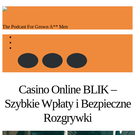
The Podcast For Grown A** Men
Toggle
About Us
navigation
Episodes
Contact
Casino Online BLIK –
Szybkie Wpłaty i Bezpieczne
Rozgrywki