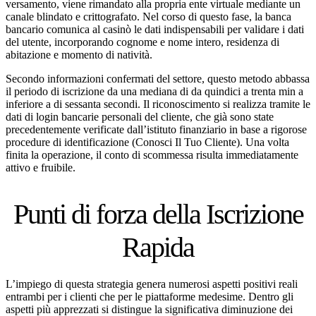
versamento, viene rimandato alla propria ente virtuale mediante un
canale blindato e crittografato. Nel corso di questo fase, la banca
bancario comunica al casinò le dati indispensabili per validare i dati
del utente, incorporando cognome e nome intero, residenza di
abitazione e momento di natività.
Secondo informazioni confermati del settore, questo metodo abbassa
il periodo di iscrizione da una mediana di da quindici a trenta min a
inferiore a di sessanta secondi. Il riconoscimento si realizza tramite le
dati di login bancarie personali del cliente, che già sono state
precedentemente verificate dall’istituto finanziario in base a rigorose
procedure di identificazione (Conosci Il Tuo Cliente). Una volta
finita la operazione, il conto di scommessa risulta immediatamente
attivo e fruibile.
Punti di forza della Iscrizione
Rapida
L’impiego di questa strategia genera numerosi aspetti positivi reali
entrambi per i clienti che per le piattaforme medesime. Dentro gli
aspetti più apprezzati si distingue la significativa diminuzione dei