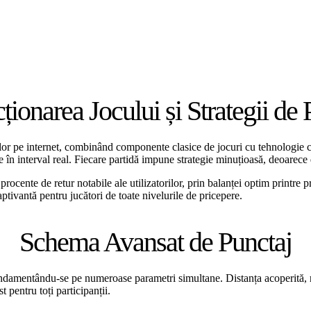
ționarea Jocului și Strategii de P
ilor pe internet, combinând componente clasice de jocuri cu tehnologie c
ce în interval real. Fiecare partidă impune strategie minuțioasă, deoarece 
procente de retur notabile ale utilizatorilor, prin balanței optim printre 
aptivantă pentru jucători de toate nivelurile de pricepere.
Schema Avansat de Punctaj
damentându-se pe numeroase parametri simultane. Distanța acoperită, rap
 pentru toți participanții.