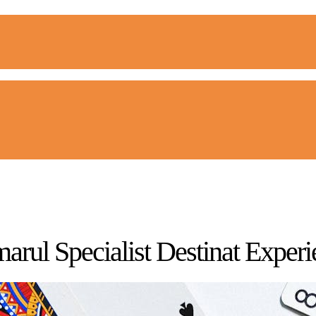
arul Specialist Destinat Exper