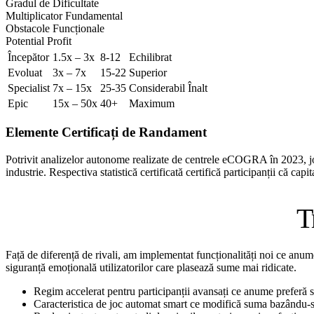
Gradul de Dificultate
Multiplicator Fundamental
Obstacole Funcționale
Potential Profit
Începător
1.5x – 3x
8-12
Echilibrat
Evoluat
3x – 7x
15-22
Superior
Specialist
7x – 15x
25-35
Considerabil Înalt
Epic
15x – 50x
40+
Maximum
Elemente Certificați de Randament
Potrivit analizelor autonome realizate de centrele eCOGRA în 2023, jo
industrie. Respectiva statistică certificată certifică participanții că cap
T
Față de diferență de rivali, am implementat funcționalități noi ce an
siguranță emoțională utilizatorilor care plasează sume mai ridicate.
Regim accelerat pentru participanții avansați ce anume preferă se
Caracteristica de joc automat smart ce modifică suma bazându-