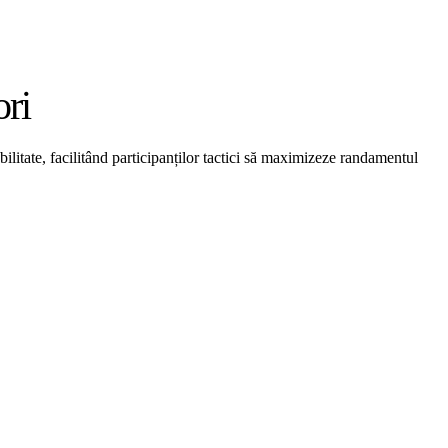
ori
abilitate, facilitând participanților tactici să maximizeze randamentul