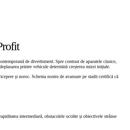
rofit
ontemporană de divertisment. Spre contrast de aparatele clasice,
deplasarea printre vehicule determină creșterea mizei inițiale.
pricepere și noroc. Schema nostru de avansare pe stadii certifică că
iditatea intermediară, obstacolele ocolite și obiectivele strânse