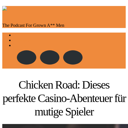
The Podcast For Grown A** Men
Toggle
About Us
navigation
Episodes
Contact
Chicken Road: Dieses
perfekte Casino-Abenteuer für
mutige Spieler