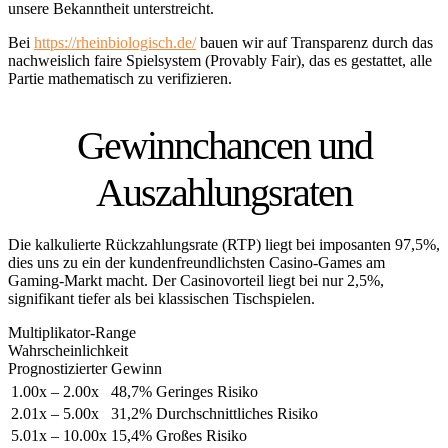
unsere Bekanntheit unterstreicht.
Bei
https://rheinbiologisch.de/
bauen wir auf Transparenz durch das
nachweislich faire Spielsystem (Provably Fair), das es gestattet, alle
Partie mathematisch zu verifizieren.
Gewinnchancen und
Auszahlungsraten
Die kalkulierte Rückzahlungsrate (RTP) liegt bei imposanten 97,5%,
dies uns zu ein der kundenfreundlichsten Casino-Games am
Gaming-Markt macht. Der Casinovorteil liegt bei nur 2,5%,
signifikant tiefer als bei klassischen Tischspielen.
Multiplikator-Range
Wahrscheinlichkeit
Prognostizierter Gewinn
1.00x – 2.00x
48,7%
Geringes Risiko
2.01x – 5.00x
31,2%
Durchschnittliches Risiko
5.01x – 10.00x
15,4%
Großes Risiko