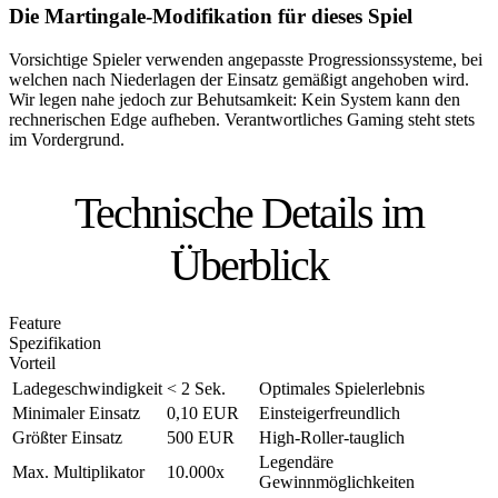
Die Martingale-Modifikation für dieses Spiel
Vorsichtige Spieler verwenden angepasste Progressionssysteme, bei
welchen nach Niederlagen der Einsatz gemäßigt angehoben wird.
Wir legen nahe jedoch zur Behutsamkeit: Kein System kann den
rechnerischen Edge aufheben. Verantwortliches Gaming steht stets
im Vordergrund.
Technische Details im
Überblick
Feature
Spezifikation
Vorteil
Ladegeschwindigkeit
< 2 Sek.
Optimales Spielerlebnis
Minimaler Einsatz
0,10 EUR
Einsteigerfreundlich
Größter Einsatz
500 EUR
High-Roller-tauglich
Legendäre
Max. Multiplikator
10.000x
Gewinnmöglichkeiten