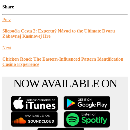
Share
Prev
Sliepočia Cesta 2: Expertný Návod to the Ultimate Dvoru
Zábavnej Kasínovej Hre
Next
Chicken Road: The Eastern-Influenced Pattern Identification
Casino Experience
Scroll
NOW AVAILABLE ON
to
the
top