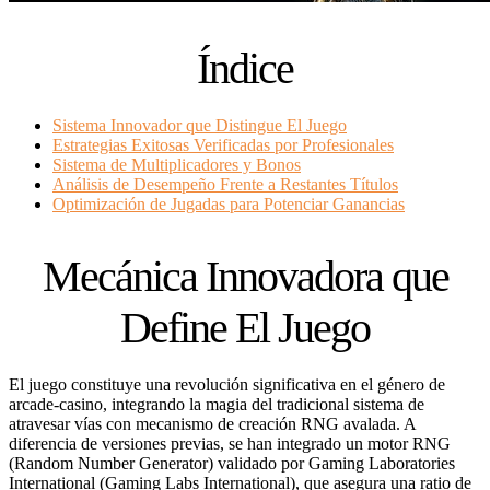
Índice
Sistema Innovador que Distingue El Juego
Estrategias Exitosas Verificadas por Profesionales
Sistema de Multiplicadores y Bonos
Análisis de Desempeño Frente a Restantes Títulos
Optimización de Jugadas para Potenciar Ganancias
Mecánica Innovadora que
Define El Juego
El juego constituye una revolución significativa en el género de
arcade-casino, integrando la magia del tradicional sistema de
atravesar vías con mecanismo de creación RNG avalada. A
diferencia de versiones previas, se han integrado un motor RNG
(Random Number Generator) validado por Gaming Laboratories
International (Gaming Labs International), que asegura una ratio de