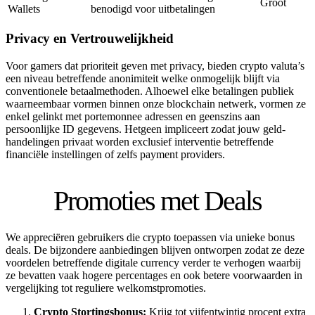
Groot
Wallets
benodigd voor uitbetalingen
Privacy en Vertrouwelijkheid
Voor gamers dat prioriteit geven met privacy, bieden crypto valuta’s
een niveau betreffende anonimiteit welke onmogelijk blijft via
conventionele betaalmethoden. Alhoewel elke betalingen publiek
waarneembaar vormen binnen onze blockchain netwerk, vormen ze
enkel gelinkt met portemonnee adressen en geenszins aan
persoonlijke ID gegevens. Hetgeen impliceert zodat jouw geld-
handelingen privaat worden exclusief interventie betreffende
financiële instellingen of zelfs payment providers.
Promoties met Deals
We appreciëren gebruikers die crypto toepassen via unieke bonus
deals. De bijzondere aanbiedingen blijven ontworpen zodat ze deze
voordelen betreffende digitale currency verder te verhogen waarbij
ze bevatten vaak hogere percentages en ook betere voorwaarden in
vergelijking tot reguliere welkomstpromoties.
Crypto Stortingsbonus:
Krijg tot vijfentwintig procent extra