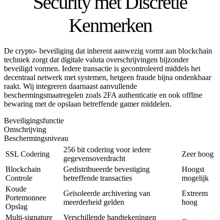
Security met Discretie
Kenmerken
De crypto- beveiliging dat inherent aanwezig vormt aan blockchain
techniek zorgt dat digitale valuta overschrijvingen bijzonder
beveiligd vormen. Iedere transactie is gecontroleerd middels het
decentraal netwerk met systemen, hetgeen fraude bijna ondenkbaar
raakt. Wij integreren daarnaast aanvullende
beschermingsmaatregelen zoals 2FA authenticatie en ook offline
bewaring met de opslaan betreffende gamer middelen.
Beveiligingsfunctie
Omschrijving
Beschermingsniveau
256 bit codering voor iedere
SSL Codering
Zeer hoog
gegevensoverdracht
Blockchain
Gedistribueerde bevestiging
Hoogst
Controle
betreffende transacties
mogelijk
Koude
Geïsoleerde archivering van
Extreem
Portemonnee
meerderheid gelden
hoog
Opslag
Multi-signature
Verschillende handtekeningen