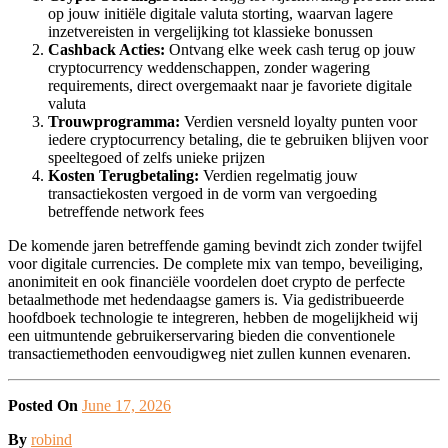
op jouw initiële digitale valuta storting, waarvan lagere
inzetvereisten in vergelijking tot klassieke bonussen
Cashback Acties:
Ontvang elke week cash terug op jouw
cryptocurrency weddenschappen, zonder wagering
requirements, direct overgemaakt naar je favoriete digitale
valuta
Trouwprogramma:
Verdien versneld loyalty punten voor
iedere cryptocurrency betaling, die te gebruiken blijven voor
speeltegoed of zelfs unieke prijzen
Kosten Terugbetaling:
Verdien regelmatig jouw
transactiekosten vergoed in de vorm van vergoeding
betreffende network fees
De komende jaren betreffende gaming bevindt zich zonder twijfel
voor digitale currencies. De complete mix van tempo, beveiliging,
anonimiteit en ook financiële voordelen doet crypto de perfecte
betaalmethode met hedendaagse gamers is. Via gedistribueerde
hoofdboek technologie te integreren, hebben de mogelijkheid wij
een uitmuntende gebruikerservaring bieden die conventionele
transactiemethoden eenvoudigweg niet zullen kunnen evenaren.
Posted On
June 17, 2026
Posted
By
robind