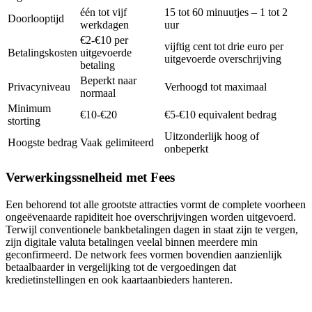
één tot vijf
15 tot 60 minuutjes – 1 tot 2
Doorlooptijd
werkdagen
uur
€2-€10 per
vijftig cent tot drie euro per
Betalingskosten
uitgevoerde
uitgevoerde overschrijving
betaling
Beperkt naar
Privacyniveau
Verhoogd tot maximaal
normaal
Minimum
€10-€20
€5-€10 equivalent bedrag
storting
Uitzonderlijk hoog of
Hoogste bedrag
Vaak gelimiteerd
onbeperkt
Verwerkingssnelheid met Fees
Een behorend tot alle grootste attracties vormt de complete voorheen
ongeëvenaarde rapiditeit hoe overschrijvingen worden uitgevoerd.
Terwijl conventionele bankbetalingen dagen in staat zijn te vergen,
zijn digitale valuta betalingen veelal binnen meerdere min
geconfirmeerd. De network fees vormen bovendien aanzienlijk
betaalbaarder in vergelijking tot de vergoedingen dat
kredietinstellingen en ook kaartaanbieders hanteren.