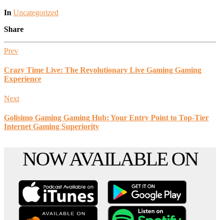
Posted
In
Uncategorized
Share
Prev
Crazy Time Live: The Revolutionary Live Gaming Gaming
Experience
Next
Golisimo Gaming Gaming Hub: Your Entry Point to Top-Tier
Internet Gaming Superiority
Scroll
NOW AVAILABLE ON
to
the
top