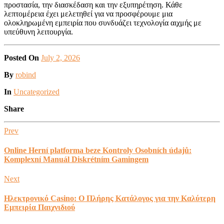
προστασία, την διασκέδαση και την εξυπηρέτηση. Κάθε
λεπτομέρεια έχει μελετηθεί για να προσφέρουμε μια
ολοκληρωμένη εμπειρία που συνδυάζει τεχνολογία αιχμής με
υπεύθυνη λειτουργία.
Posted On
July 2, 2026
Posted
By
robind
Posted
In
Uncategorized
Share
Prev
Online Herní platforma beze Kontroly Osobních údajů:
Komplexní Manuál Diskrétním Gamingem
Next
Ηλεκτρονικό Casino: Ο Πλήρης Κατάλογος για την Καλύτερη
Εμπειρία Παιχνιδιού