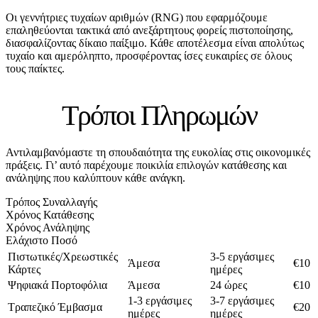
Οι γεννήτριες τυχαίων αριθμών (RNG) που εφαρμόζουμε
επαληθεύονται τακτικά από ανεξάρτητους φορείς πιστοποίησης,
διασφαλίζοντας δίκαιο παίξιμο. Κάθε αποτέλεσμα είναι απολύτως
τυχαίο και αμερόληπτο, προσφέροντας ίσες ευκαιρίες σε όλους
τους παίκτες.
Τρόποι Πληρωμών
Αντιλαμβανόμαστε τη σπουδαιότητα της ευκολίας στις οικονομικές
πράξεις. Γι’ αυτό παρέχουμε ποικιλία επιλογών κατάθεσης και
ανάληψης που καλύπτουν κάθε ανάγκη.
Τρόπος Συναλλαγής
Χρόνος Κατάθεσης
Χρόνος Ανάληψης
Ελάχιστο Ποσό
Πιστωτικές/Χρεωστικές
3-5 εργάσιμες
Άμεσα
€10
Κάρτες
ημέρες
Ψηφιακά Πορτοφόλια
Άμεσα
24 ώρες
€10
1-3 εργάσιμες
3-7 εργάσιμες
Τραπεζικό Έμβασμα
€20
ημέρες
ημέρες