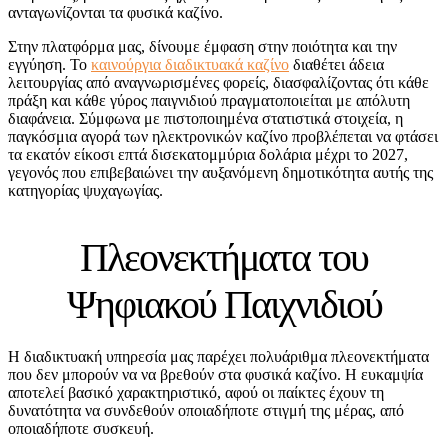
ανταγωνίζονται τα φυσικά καζίνο.
Στην πλατφόρμα μας, δίνουμε έμφαση στην ποιότητα και την
εγγύηση. Το
καινούργια διαδικτυακά καζίνο
διαθέτει άδεια
λειτουργίας από αναγνωρισμένες φορείς, διασφαλίζοντας ότι κάθε
πράξη και κάθε γύρος παιγνιδιού πραγματοποιείται με απόλυτη
διαφάνεια. Σύμφωνα με πιστοποιημένα στατιστικά στοιχεία, η
παγκόσμια αγορά των ηλεκτρονικών καζίνο προβλέπεται να φτάσει
τα εκατόν είκοσι επτά δισεκατομμύρια δολάρια μέχρι το 2027,
γεγονός που επιβεβαιώνει την αυξανόμενη δημοτικότητα αυτής της
κατηγορίας ψυχαγωγίας.
Πλεονεκτήματα του
Ψηφιακού Παιχνιδιού
Η διαδικτυακή υπηρεσία μας παρέχει πολυάριθμα πλεονεκτήματα
που δεν μπορούν να να βρεθούν στα φυσικά καζίνο. Η ευκαμψία
αποτελεί βασικό χαρακτηριστικό, αφού οι παίκτες έχουν τη
δυνατότητα να συνδεθούν οποιαδήποτε στιγμή της μέρας, από
οποιαδήποτε συσκευή.