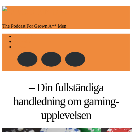
The Podcast For Grown A** Men
Toggle
About Us
navigation
Episodes
Contact
– Din fullständiga
handledning om gaming-
upplevelsen