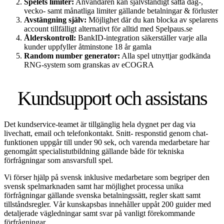
Spelets limiter:
Användaren kan självständigt sätta dag-,
vecko- samt månatliga limiter gällande betalningar & förluster
Avstängning själv:
Möjlighet där du kan blocka av spelarens
account tillfälligt alternativt för alltid med Spelpaus.se
Ålderskontroll:
BankID-integration säkerställer varje alla
kunder uppfyller åtminstone 18 år gamla
Random number generator:
Alla spel utnyttjar godkända
RNG-system som granskas av eCOGRA
Kundsupport och assistans
Det kundservice-teamet är tillgänglig hela dygnet per dag via
livechatt, email och telefonkontakt. Snitt- responstid genom chat-
funktionen uppgår till under 90 sek, och varenda medarbetare har
genomgått specialistutbildning gällande både för tekniska
förfrågningar som ansvarsfull spel.
Vi förser hjälp på svensk inklusive medarbetare som begriper den
svensk spelmarknaden samt har möjlighet processa unika
förfrågningar gällande svenska betalningssätt, regler skatt samt
tillståndsregler. Vår kunskapsbas innehåller uppåt 200 guider med
detaljerade vägledningar samt svar på vanligt förekommande
förfrågningar.