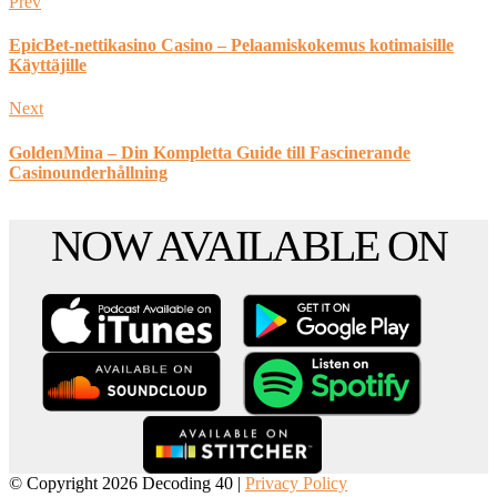
Prev
EpicBet-nettikasino Casino – Pelaamiskokemus kotimaisille
Käyttäjille
Next
GoldenMina – Din Kompletta Guide till Fascinerande
Casinounderhållning
Scroll
NOW AVAILABLE ON
to
the
top
© Copyright 2026 Decoding 40 |
Privacy Policy