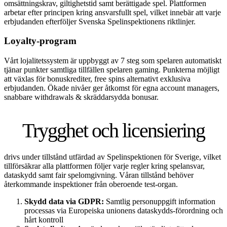
omsättningskrav, giltighetstid samt berättigade spel. Plattformen
arbetar efter principen kring ansvarsfullt spel, vilket innebär att varje
erbjudanden efterföljer Svenska Spelinspektionens riktlinjer.
Loyalty-program
Vårt lojalitetssystem är uppbyggt av 7 steg som spelaren automatiskt
tjänar punkter samtliga tillfällen spelaren gaming. Punkterna möjligt
att växlas för bonuskrediter, free spins alternativt exklusiva
erbjudanden. Ökade nivåer ger åtkomst för egna account managers,
snabbare withdrawals & skräddarsydda bonusar.
Trygghet och licensiering
drivs under tillstånd utfärdad av Spelinspektionen för Sverige, vilket
tillförsäkrar alla plattformen följer varje regler kring spelansvar,
dataskydd samt fair spelomgivning. Våran tillstånd behöver
återkommande inspektioner från oberoende test-organ.
Skydd data via GDPR:
Samtlig personuppgift information
processas via Europeiska unionens dataskydds-förordning och
hårt kontroll