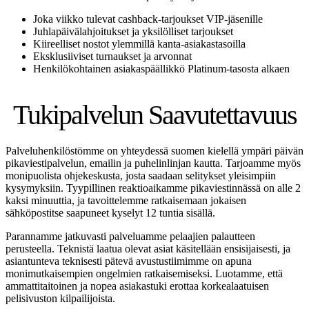
Joka viikko tulevat cashback-tarjoukset VIP-jäsenille
Juhlapäivälahjoitukset ja yksilölliset tarjoukset
Kiireelliset nostot ylemmillä kanta-asiakastasoilla
Eksklusiiviset turnaukset ja arvonnat
Henkilökohtainen asiakaspäällikkö Platinum-tasosta alkaen
Tukipalvelun Saavutettavuus
Palveluhenkilöstömme on yhteydessä suomen kielellä ympäri päivän
pikaviestipalvelun, emailin ja puhelinlinjan kautta. Tarjoamme myös
monipuolista ohjekeskusta, josta saadaan selitykset yleisimpiin
kysymyksiin. Tyypillinen reaktioaikamme pikaviestinnässä on alle 2
kaksi minuuttia, ja tavoittelemme ratkaisemaan jokaisen
sähköpostitse saapuneet kyselyt 12 tuntia sisällä.
Parannamme jatkuvasti palveluamme pelaajien palautteen
perusteella. Teknistä laatua olevat asiat käsitellään ensisijaisesti, ja
asiantunteva teknisesti pätevä avustustiimimme on apuna
monimutkaisempien ongelmien ratkaisemiseksi. Luotamme, että
ammattitaitoinen ja nopea asiakastuki erottaa korkealaatuisen
pelisivuston kilpailijoista.