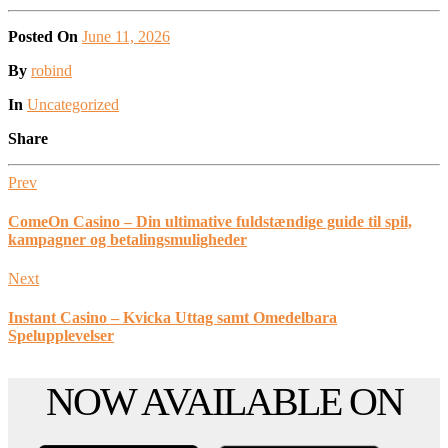
Posted On
June 11, 2026
Posted
By
robind
Posted
In
Uncategorized
Share
Prev
ComeOn Casino – Din ultimative fuldstændige guide til spil,
kampagner og betalingsmuligheder
Next
Instant Casino – Kvicka Uttag samt Omedelbara
Spelupplevelser
Scroll
NOW AVAILABLE ON
to
the
top