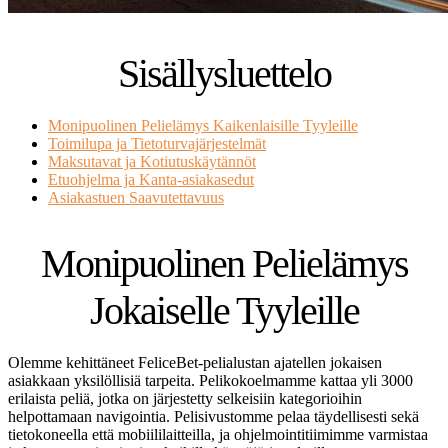
Sisällysluettelo
Monipuolinen Pelielämys Kaikenlaisille Tyyleille
Toimilupa ja Tietoturvajärjestelmät
Maksutavat ja Kotiutuskäytännöt
Etuohjelma ja Kanta-asiakasedut
Asiakastuen Saavutettavuus
Monipuolinen Pelielämys
Jokaiselle Tyyleille
Olemme kehittäneet FeliceBet-pelialustan ajatellen jokaisen
asiakkaan yksilöllisiä tarpeita. Pelikokoelmamme kattaa yli 3000
erilaista peliä, jotka on järjestetty selkeisiin kategorioihin
helpottamaan navigointia. Pelisivustomme pelaa täydellisesti sekä
tietokoneella että mobiililaitteilla, ja ohjelmointitiimimme varmistaa