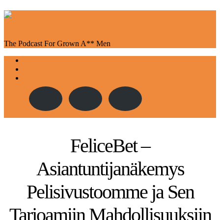
The Podcast For Grown A** Men
Toggle
About Us
navigation
Episodes
Contact
FeliceBet –
Asiantuntijanäkemys
Pelisivustoomme ja Sen
Tarjoamiin Mahdollisuuksiin