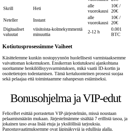
alle
10€ /
Skrill
Heti
vuorokausi
20€
alle
10€ /
Neteller
Instant
vuorokausi
20€
Digitaaliset
viisitoista-kolmekymmentä
0.001
2-12 h
valuutat
minuuttia
BTC
Kotiutusprosessimme Vaiheet
Käsittelemme kunkin nostopyynnön huolellisesti varmistaaksemme
vaivattoman kokemuksen. Ensikerran kotiutuksesi ajankohtana
suoritamme henkilöllisyysvarmistuksen, mikä vaatii ID-kortin ja
osoitetietojen todentamisen. Tämä kertaluonteinen prosessi suojaa
sekä pelaajaa että toimintaamme rahanpesun estämiseksi.
Bonusohjelma ja VIP-edut
FeliceBet esittää porrastetun VIP-järjestelmän, missä noustaan
pelaamismäärän mukaan. Järjestelmämme sisältää 7 erillistä tasoa, ja
jokainen taso avaa lisää etuja ja yksilöllisiä tarjouksia.
Panostusvaatimuksemme ovat läpinäkyviä ja edullisia alalla.