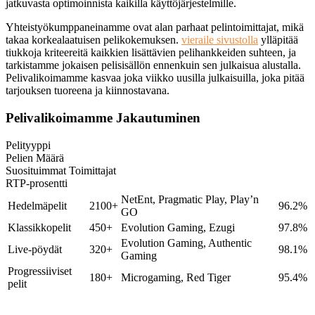
jatkuvasta optimoinnista kaikilla käyttöjärjestelmille.
Yhteistyökumppaneinamme ovat alan parhaat pelintoimittajat, mikä
takaa korkealaatuisen pelikokemuksen.
vieraile sivustolla
ylläpitää
tiukkoja kriteereitä kaikkien lisättävien pelihankkeiden suhteen, ja
tarkistamme jokaisen pelisisällön ennenkuin sen julkaisua alustalla.
Pelivalikoimamme kasvaa joka viikko uusilla julkaisuilla, joka pitää
tarjouksen tuoreena ja kiinnostavana.
Pelivalikoimamme Jakautuminen
Pelityyppi
Pelien Määrä
Suosituimmat Toimittajat
RTP-prosentti
NetEnt, Pragmatic Play, Play’n
Hedelmäpelit
2100+
96.2%
GO
Klassikkopelit
450+
Evolution Gaming, Ezugi
97.8%
Evolution Gaming, Authentic
Live-pöydät
320+
98.1%
Gaming
Progressiiviset
180+
Microgaming, Red Tiger
95.4%
pelit