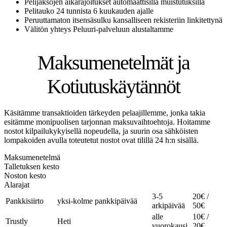
Pelijaksojen aikarajoitukset automaattisilla muistutuksilla
Pelitauko 24 tunnista 6 kuukauden ajalle
Peruuttamaton itsensäsulku kansalliseen rekisteriin linkitettynä
Välitön yhteys Peluuri-palveluun alustaltamme
Maksumenetelmät ja
Kotiutuskäytännöt
Käsitämme transaktioiden tärkeyden pelaajillemme, jonka takia
esitämme monipuolisen tarjonnan maksuvaihtoehtoja. Hoitamme
nostot kilpailukykyisellä nopeudella, ja suurin osa sähköisten
lompakoiden avulla toteutetut nostot ovat tilillä 24 h:n sisällä.
Maksumenetelmä
Talletuksen kesto
Noston kesto
Alarajat
3-5
20€ /
Pankkisiirto
yksi-kolme pankkipäivää
arkipäivää
50€
alle
10€ /
Trustly
Heti
vuorokausi
20€