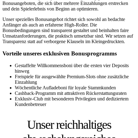
Bonusangeboten, die sich über mehrere Einzahlungen erstrecken
und dein Spielerlebnis von Beginn an optimieren.
Unser spezielles Bonusangebot richtet sich sowohl an bedachte
Anfänger als auch an erfahrene High-Roller. Die
Bonusbedingungen sind transparent gestaltet und beinhalten faire
Umsatzanforderungen, die praktisch umsetzbar sind. Wir setzen auf
Transparenz statt auf verborgene Klauseln im Kleingedruckten.
Vorteile unseres exklusiven Bonusprogramms
Gestaffelte Willkommensboni über die ersten vier Deposits
hinweg
Freispiele für ausgewählte Premium-Slots ohne zusätzliche
Einzahlung
Wöchentliche Aufladeboni für loyale Stammkunden
Cashback-Programm mit attraktiven Rückerstattungsraten
Exklusiv-Club mit besonderen Privilegien und dediziertem
Kundenbetreuer
Unser reichhaltiges