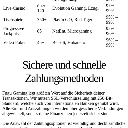
über
97% –
Live-Casino
Evolution Gaming, Ezugi
120
99%
95% –
Tischspiele
350+
Play’n GO, Red Tiger
99%
Progressive
92% –
85+
NetEnt, Microgaming
Jackpots
96%
96% –
Video Poker
45+
Betsoft, Habanero
99%
Sichere und schnelle
Zahlungsmethoden
Fugu Gaming legt größten Wert auf die Sicherheit deiner
Transaktionen. Wir nutzen SSL-Verschlüsselung mit 256-Bit-
Standard, welche auch von internationalen Banken genutzt wird.
Alle Ein- und Auszahlungen werden über gesicherte Verbindungen
abgewickelt, sodass deine Finanzdaten jederzeit sicher sind.
Die Auswahl der Zahlungsoptionen ist vielfältig und deckt sämtliche