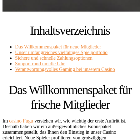
Inhaltsverzeichnis
Das Willkommenspaket für neue Mitglieder
Unser umfangreiches vielfältiges Spielportfolio
Sichere und schnelle Zahlungsoptionen
Support rund um die Uhr
Verantwortungsvolles Gaming bei unserem Casino
Das Willkommenspaket für
frische Mitglieder
Im
casino Fugu
verstehen wir, wie wichtig der erste Auftritt ist.
Deshalb haben wir ein außergewöhnliches Bonuspaket
zusammengestellt, das Ihnen den Einstieg in unser Casino
erleichtert. Neue Spieler profitieren von großzügigen