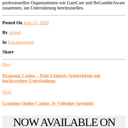
professionellen Organisationen wie GamCare und BeGambleAware
zusammen, um Unterstützung bereitzustellen.
Posted On
June 25, 2026
Posted
By
robind
Posted
In
Uncategorized
Share
Prev
Dragonia Casino – Dein Exklusiv-Spielerlebnis mit
hochwertiger Unterhaltung
Next
Gransino Online Casino: Je Volledige Speelgids
Scroll
NOW AVAILABLE ON
to
the