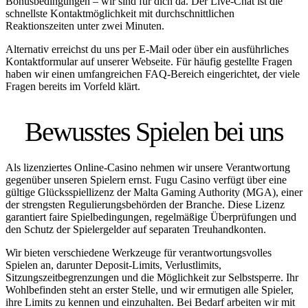
Bonusbedingungen – wir sind für dich da. Der Live-Chat ist die
schnellste Kontaktmöglichkeit mit durchschnittlichen
Reaktionszeiten unter zwei Minuten.
Alternativ erreichst du uns per E-Mail oder über ein ausführliches
Kontaktformular auf unserer Webseite. Für häufig gestellte Fragen
haben wir einen umfangreichen FAQ-Bereich eingerichtet, der viele
Fragen bereits im Vorfeld klärt.
Bewusstes Spielen bei uns
Als lizenziertes Online-Casino nehmen wir unsere Verantwortung
gegenüber unseren Spielern ernst. Fugu Casino verfügt über eine
gültige Glücksspiellizenz der Malta Gaming Authority (MGA), einer
der strengsten Regulierungsbehörden der Branche. Diese Lizenz
garantiert faire Spielbedingungen, regelmäßige Überprüfungen und
den Schutz der Spielergelder auf separaten Treuhandkonten.
Wir bieten verschiedene Werkzeuge für verantwortungsvolles
Spielen an, darunter Deposit-Limits, Verlustlimits,
Sitzungszeitbegrenzungen und die Möglichkeit zur Selbstsperre. Ihr
Wohlbefinden steht an erster Stelle, und wir ermutigen alle Spieler,
ihre Limits zu kennen und einzuhalten. Bei Bedarf arbeiten wir mit