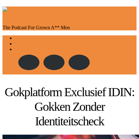
The Podcast For Grown A** Men
Toggle
About Us
navigation
Episodes
Contact
Gokplatform Exclusief IDIN:
Gokken Zonder
Identiteitscheck