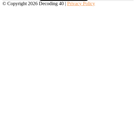
© Copyright 2026 Decoding 40 |
Privacy Policy