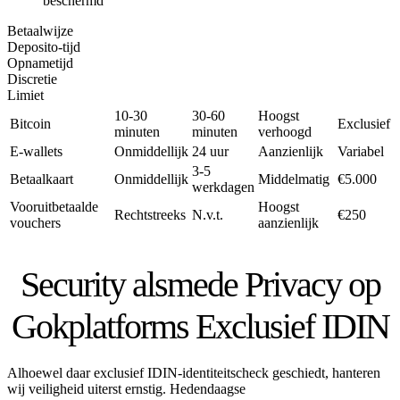
beschermd
Betaalwijze
Deposito-tijd
Opnametijd
Discretie
Limiet
10-30
30-60
Hoogst
Bitcoin
Exclusief
minuten
minuten
verhoogd
E-wallets
Onmiddellijk
24 uur
Aanzienlijk
Variabel
3-5
Betaalkaart
Onmiddellijk
Middelmatig
€5.000
werkdagen
Vooruitbetaalde
Hoogst
Rechtstreeks
N.v.t.
€250
vouchers
aanzienlijk
Security alsmede Privacy op
Gokplatforms Exclusief IDIN
Alhoewel daar exclusief IDIN-identiteitscheck geschiedt, hanteren
wij veiligheid uiterst ernstig. Hedendaagse