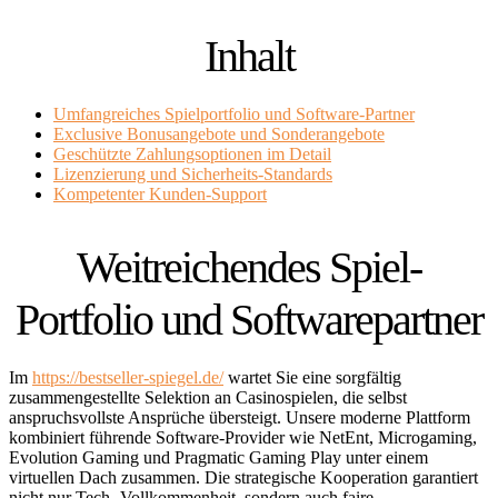
Inhalt
Umfangreiches Spielportfolio und Software-Partner
Exclusive Bonusangebote und Sonderangebote
Geschützte Zahlungsoptionen im Detail
Lizenzierung und Sicherheits-Standards
Kompetenter Kunden-Support
Weitreichendes Spiel-
Portfolio und Softwarepartner
Im
https://bestseller-spiegel.de/
wartet Sie eine sorgfältig
zusammengestellte Selektion an Casinospielen, die selbst
anspruchsvollste Ansprüche übersteigt. Unsere moderne Plattform
kombiniert führende Software-Provider wie NetEnt, Microgaming,
Evolution Gaming und Pragmatic Gaming Play unter einem
virtuellen Dach zusammen. Die strategische Kooperation garantiert
nicht nur Tech- Vollkommenheit, sondern auch faire