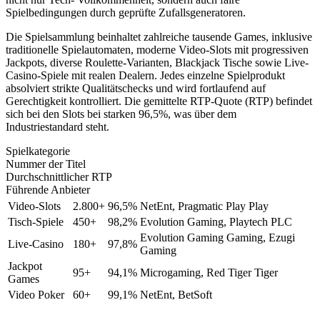
Spielbedingungen durch geprüfte Zufallsgeneratoren.
Die Spielsammlung beinhaltet zahlreiche tausende Games, inklusive
traditionelle Spielautomaten, moderne Video-Slots mit progressiven
Jackpots, diverse Roulette-Varianten, Blackjack Tische sowie Live-
Casino-Spiele mit realen Dealern. Jedes einzelne Spielprodukt
absolviert strikte Qualitätschecks und wird fortlaufend auf
Gerechtigkeit kontrolliert. Die gemittelte RTP-Quote (RTP) befindet
sich bei den Slots bei starken 96,5%, was über dem
Industriestandard steht.
Spielkategorie
Nummer der Titel
Durchschnittlicher RTP
Führende Anbieter
Video-Slots
2.800+
96,5%
NetEnt, Pragmatic Play Play
Tisch-Spiele
450+
98,2%
Evolution Gaming, Playtech PLC
Evolution Gaming Gaming, Ezugi
Live-Casino
180+
97,8%
Gaming
Jackpot
95+
94,1%
Microgaming, Red Tiger Tiger
Games
Video Poker
60+
99,1%
NetEnt, BetSoft