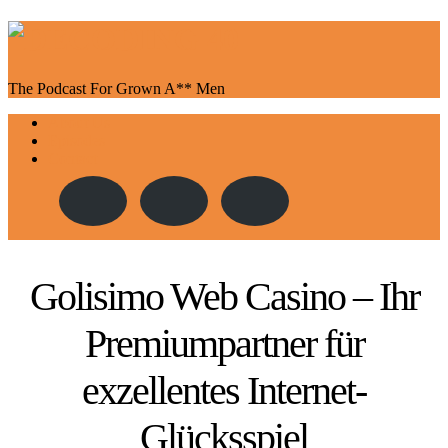
The Podcast For Grown A** Men
Toggle
About Us
navigation
Episodes
Contact
Golisimo Web Casino – Ihr
Premiumpartner für
exzellentes Internet-
Glücksspiel