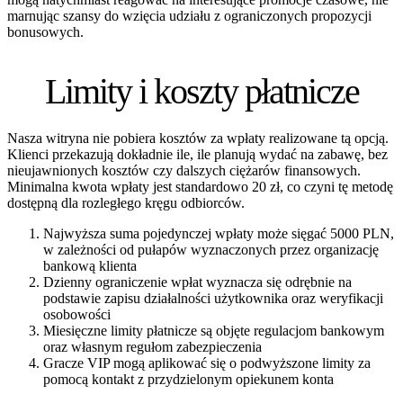
marnując szansy do wzięcia udziału z ograniczonych propozycji
bonusowych.
Limity i koszty płatnicze
Nasza witryna nie pobiera kosztów za wpłaty realizowane tą opcją.
Klienci przekazują dokładnie ile, ile planują wydać na zabawę, bez
nieujawnionych kosztów czy dalszych ciężarów finansowych.
Minimalna kwota wpłaty jest standardowo 20 zł, co czyni tę metodę
dostępną dla rozległego kręgu odbiorców.
Najwyższa suma pojedynczej wpłaty może sięgać 5000 PLN,
w zależności od pułapów wyznaczonych przez organizację
bankową klienta
Dzienny ograniczenie wpłat wyznacza się odrębnie na
podstawie zapisu działalności użytkownika oraz weryfikacji
osobowości
Miesięczne limity płatnicze są objęte regulacjom bankowym
oraz własnym regułom zabezpieczenia
Gracze VIP mogą aplikować się o podwyższone limity za
pomocą kontakt z przydzielonym opiekunem konta