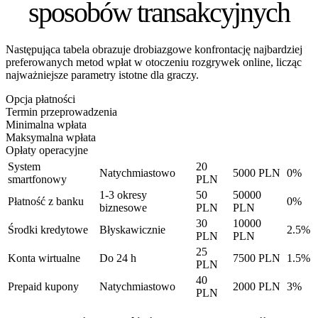
sposobów transakcyjnych
Następująca tabela obrazuje drobiazgowe konfrontację najbardziej
preferowanych metod wpłat w otoczeniu rozgrywek online, licząc
najważniejsze parametry istotne dla graczy.
Opcja płatności
Termin przeprowadzenia
Minimalna wpłata
Maksymalna wpłata
Opłaty operacyjne
System
20
Natychmiastowo
5000 PLN
0%
smartfonowy
PLN
1-3 okresy
50
50000
Płatność z banku
0%
biznesowe
PLN
PLN
30
10000
Środki kredytowe
Błyskawicznie
2.5%
PLN
PLN
25
Konta wirtualne
Do 24 h
7500 PLN
1.5%
PLN
40
Prepaid kupony
Natychmiastowo
2000 PLN
3%
PLN