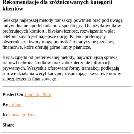
Rekomendacje dla zróżnicowanych kategorii
klientów
Selekcja najlepszej metody transakcji powinien brać pod uwagę
indywidualne upodobania oraz sposób gry. Dla użytkowników
preferujących komfort i błyskawiczność, rozwiązanie wpłat
telefonicznych jest najlepsze opcję. Klienci preferujący
obszerniejsze kwoty mogą pomyśleć o tradycyjne przelewy
finansowe, które oferują górne limity płatnicze.
Bez względu od preferowanej metody, najważniejszą sprawą
stanowi ochrona środków oraz zabezpieczenie informacji
prywatnych. Wszystkie oferowane formy transakcji podlegają
surowe działania weryfikacyjne, zaspokajając światowe normy
zabezpieczenia finansowego.
Posted On
June 26, 2026
Posted
By
robind
Posted
In
Uncategorized
Share