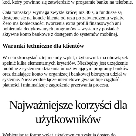
kod, który powinno się zatwierdzić w programie banku na telefonie.
Cała transakcja wymaga zwykle krócej niż 30 s, a fundusze są
dostępne się na koncie klienta od razu po zatwierdzeniu wpłaty.
Zero ma konieczności tworzenia extra profili finansowych ani
pobierania dedykowanych programów – wystarczy posiadać
aktywne konto bankowe z dostępem do systemów mobilnej.
Warunki techniczne dla klientów
W celu skorzystać z tej metody wpłat, użytkownik ma obowiązek
spełnić kilka elementarnych kryteriów. Niezbędny jest urządzenie
mobilne z systemem działania umożliwiającym programy banków
oraz działające konto w organizacji bankowej biorącym udział w
systemie. Niezawodne łącze internetowe gwarantuje ciągłość
płatności i minimalizuje zagrożenie przerwania procesu.
Najważniejsze korzyści dla
użytkowników
Wybierając tę formę wpłat, użytkownicy zyskują dostęp do