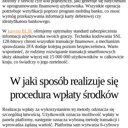
złożony z sześciu cyfr kod pojedynczy, jaki generuje się natychmiast
w oprogramowaniu finansowej użytkownika. Wszystkie operacja
potrzebuje weryfikacji poprzez program mobilną banku, co znosi
wymóg przekazywania informacji karty debetowej czy
identyfikatora bankowego.
W
kasyno BLIK
oferujemy optymalny standard zabezpieczenia
informacji użytkownika swoich graczy. Technika kodowania SSL
128-bitowy chroni wszystkie transakcje finansowe, a mechanizm
sprawdzania 2FA dodaje kolejną poziom bezpieczeństwa. Warto
wspomnieć, że rodzimy rozwiązanie transakcji smartfonowych
służy aktualnie więcej niż 15 000 000 użytkowników w całkowicie
kraju, co świadczy o jego rzetelność.
W jaki sposób realizuje się
procedura wpłaty środków
Realizacja wpłaty za wykorzystaniem tej metody odznacza się
szczególną łatwością. Użytkownik oznacza możliwość wpłaty w
panelu platformy, następnie oznacza wybraną metodę transakcji i
wprowadza żądaną wartość. Platforma sam wytwarza 6-cyfrowy