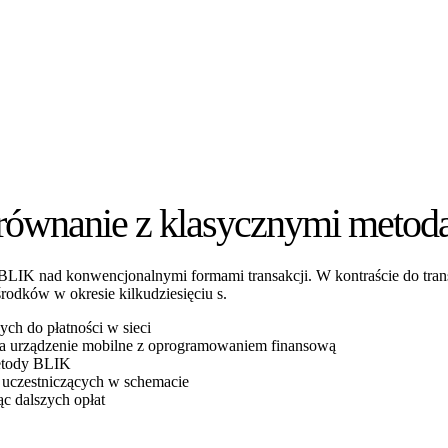
równanie z klasycznymi metod
BLIK nad konwencjonalnymi formami transakcji. W kontraście do tran
rodków w okresie kilkudziesięciu s.
ch do płatności w sieci
cza urządzenie mobilne z oprogramowaniem finansową
metody BLIK
uczestniczących w schemacie
ąc dalszych opłat