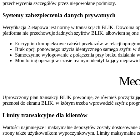
przechwycenia szczegółów przez niepowołane podmioty.
Systemy zabezpieczenia danych prywatnych
Weryfikacja 2-etapowa jest normę w transakcjach BLIK. Dowolna opera
platforma nie przechowuje żadnych szyfrów BLIK, albowiem są one
Encryption kompleksowe całości przekazów w relacji oprog
Brak opcji ponownego użycia identycznego samego szyfru w d
Samoczynne wylogowanie z połączenia przy braku działania w
Monitoring operacji w czasie realnym identyfikujący nieprawi
Mech
Uproszczony plan transakcji BLIK powoduje, że również początkujący
przenosi do ekranu BLIK, w którym trzeba wprowadzić szyfr z prog
Limity transakcyjne dla klientów
Wartości najmniejsze i maksymalne depozytów zostały dostosowane
strony także użytkownikom wypoczynkowym. Limity maksymalne zazwy