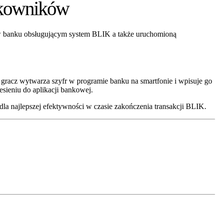
tkowników
 w banku obsługującym system BLIK a także uruchomioną
gracz wytwarza szyfr w programie banku na smartfonie i wpisuje go
sieniu do aplikacji bankowej.
dla najlepszej efektywności w czasie zakończenia transakcji BLIK.