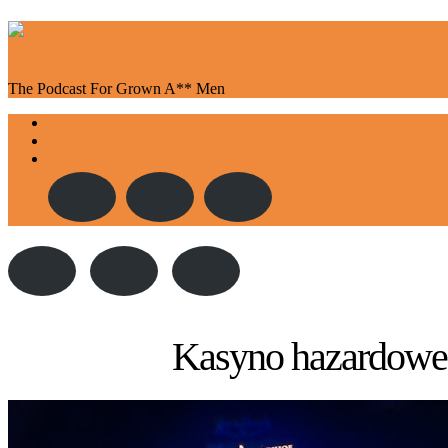
The Podcast For Grown A** Men
Toggle
About Us
navigation
Episodes
Contact
Kasyno hazardowe