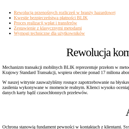
Rewolucja przenośnych rozliczeń w branży hazardowej
Kwestie bezpieczeństwa płatności BLIK
Proces realizacji wpłat i transferów
Zestawienie z klasycznymi metodami
Wymogi techniczne dla użytkowników
Rewolucja kom
Mechanizm transakcji mobilnych BLIK reprezentuje przełom w metod
Krajowy Standard Transakcji, wspiera obecnie ponad 17 miliona abo
W naszej witrynie zauważyliśmy rosnące zapotrzebowanie na błysk
zasilenia wykonywane w momencie realnym. Klienci wysoko oceniają
danych karty bądź czasochłonnych przelewów.
Ochrona stanowią fundament pewności w kontaktach z klientami. Sy