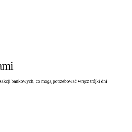
ami
sakcji bankowych, co mogą potrzebować wręcz trójki dni