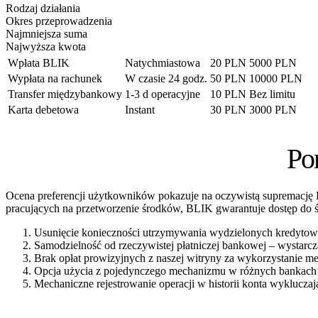
Rodzaj działania
Okres przeprowadzenia
Najmniejsza suma
Najwyższa kwota
Wpłata BLIK
Natychmiastowa
20 PLN
5000 PLN
Wypłata na rachunek
W czasie 24 godz.
50 PLN
10000 PLN
Transfer międzybankowy
1-3 d operacyjne
10 PLN
Bez limitu
Karta debetowa
Instant
30 PLN
3000 PLN
Po
Ocena preferencji użytkowników pokazuje na oczywistą supremację 
pracujących na przetworzenie środków, BLIK gwarantuje dostęp do ś
Usunięcie konieczności utrzymywania wydzielonych kredytowy
Samodzielność od rzeczywistej płatniczej bankowej – wystar
Brak opłat prowizyjnych z naszej witryny za wykorzystanie 
Opcja użycia z pojedynczego mechanizmu w różnych bankach 
Mechaniczne rejestrowanie operacji w historii konta wykluczaj