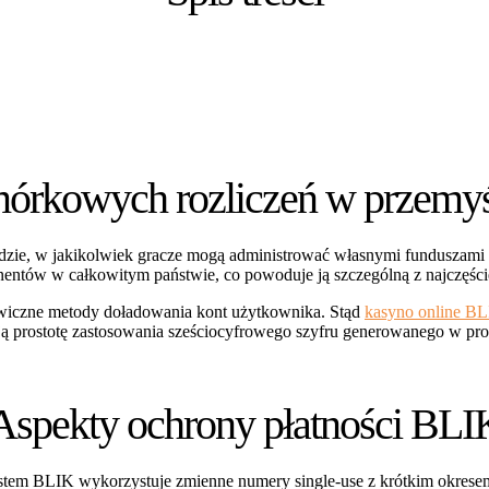
órkowych rozliczeń w przemy
zie, w jakikolwiek gracze mogą administrować własnymi funduszami 
nentów w całkowitym państwie, co powoduje ją szczególną z najczęści
awiczne metody doładowania kont użytkownika. Stąd
kasyno online B
 prostotę zastosowania sześciocyfrowego szyfru generowanego w pro
Aspekty ochrony płatności BLI
stem BLIK wykorzystuje zmienne numery single-use z krótkim okresem