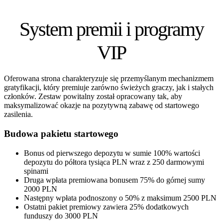
System premii i programy
VIP
Oferowana strona charakteryzuje się przemyślanym mechanizmem
gratyfikacji, który premiuje zarówno świeżych graczy, jak i stałych
członków. Zestaw powitalny został opracowany tak, aby
maksymalizować okazje na pozytywną zabawę od startowego
zasilenia.
Budowa pakietu startowego
Bonus od pierwszego depozytu w sumie 100% wartości
depozytu do półtora tysiąca PLN wraz z 250 darmowymi
spinami
Druga wpłata premiowana bonusem 75% do górnej sumy
2000 PLN
Następny wpłata podnoszony o 50% z maksimum 2500 PLN
Ostatni pakiet premiowy zawiera 25% dodatkowych
funduszy do 3000 PLN