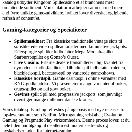
katalog udbyder Kingdom Spillecasino et af branchens mest
omfattende sortiment. Vores platform arbejder sammen med mere
end fyrre unikke game-udviklere, hvilket lover diversitet og løbende
refresh af content’et.
Gaming-kategorier og Specialiteter
Spillemaskiner:
Fra klassiske traditionelle vintage slots til
sofistikerede video-spilleautomater med kumulative jackpots.
Efterspurgte spiltitler indbefatter Mega Moolah-spillet,
Starburst-spillet og Gonzo’s Quest.
Live Casino:
Erfarne dealere transmitterer i høj kvalitet fra
nymodens studie-faciliteter. Tilbudte spil indbefatter ruletten,
blackjack-spil, baccarat-spil og varierede game-shows.
Klassiske bordspil:
Gamle casinospil i online varianter med
RNG-godkendelse. Vi præsenterer mange varianter af poker,
craps-spillet og pai gow poker.
Gevinst-spil:
Spil med progressive jackpots, som jævnligt
overstiger mange millioner danske kroner.
Vores totale spilsamling refreshes på ugebasis med nye releases fra
top-leverandører som NetEnt, Microgaming selskabet, Evolution
Gaming og Pragmatic Play virksomheden. Denne proces lover, at du
hele tiden har tilgang til de allermest modernste trends og
nyskabelser inden for internet-gaming.