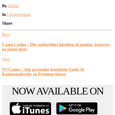
Posted
By
robind
Posted
In
Uncategorized
Share
Prev
Casoo Casino – Din endegyldige håndlæg til gaming, bonusser
og meget mere
Next
NVCasino – Din personlige komplette Guide til
Kasinoopplevelse og Premiegevinster
Scroll
NOW AVAILABLE ON
to
the
top