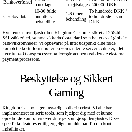
Bankoverførsel
bankdage
arbejdsdage
/ 500000 DKK
10-30 fulde
To hundrede DKK /
1-6 timers
Cryptovaluta
minutters
to hundrede tusind
behandling
behandling
DKK
Hver eneste overførsler hos Kingdom Casino er sikret af 256-bit
SSL-sikkerhed, samme sikkerhedsstandard som benyttes af globale
bankvirksomheder. Vi opbevarer på intet tidspunkt dine fulde
komplette kortinformationer på vores interne serverfaciliteter, idet
hver transaktionsprocessering foregår gennem validerede eksterne
payment processors.
Beskyttelse og Sikkert
Gaming
Kingdom Casino tager ansvarligt spilleri seriøst. Vi alle har
implementeret en serie tools, som hjælper dig med at kunne
opretholde kontrollen over dine personlige spillemønstre. Disse
specifikke features er tilgængelige umiddelbart fra din konti
indstillinger.