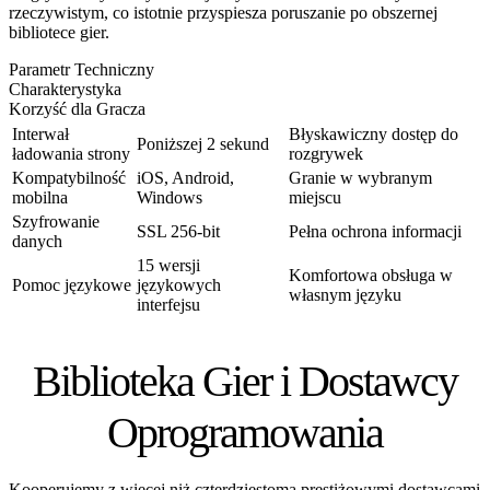
rzeczywistym, co istotnie przyspiesza poruszanie po obszernej
bibliotece gier.
Parametr Techniczny
Charakterystyka
Korzyść dla Gracza
Interwał
Błyskawiczny dostęp do
Poniższej 2 sekund
ładowania strony
rozgrywek
Kompatybilność
iOS, Android,
Granie w wybranym
mobilna
Windows
miejscu
Szyfrowanie
SSL 256-bit
Pełna ochrona informacji
danych
15 wersji
Komfortowa obsługa w
Pomoc językowe
językowych
własnym języku
interfejsu
Biblioteka Gier i Dostawcy
Oprogramowania
Kooperujemy z więcej niż czterdziestoma prestiżowymi dostawcami