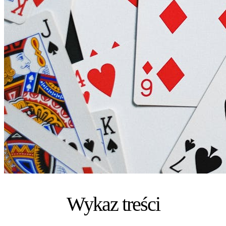
Wykaz treści