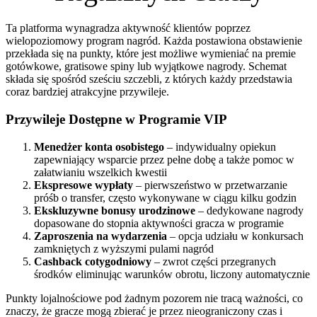
Ta platforma wynagradza aktywność klientów poprzez
wielopoziomowy program nagród. Każda postawiona obstawienie
przekłada się na punkty, które jest możliwe wymieniać na premie
gotówkowe, gratisowe spiny lub wyjątkowe nagrody. Schemat
składa się spośród sześciu szczebli, z których każdy przedstawia
coraz bardziej atrakcyjne przywileje.
Przywileje Dostępne w Programie VIP
Menedżer konta osobistego
– indywidualny opiekun
zapewniający wsparcie przez pełne dobę a także pomoc w
załatwianiu wszelkich kwestii
Ekspresowe wypłaty
– pierwszeństwo w przetwarzanie
próśb o transfer, często wykonywane w ciągu kilku godzin
Ekskluzywne bonusy urodzinowe
– dedykowane nagrody
dopasowane do stopnia aktywności gracza w programie
Zaproszenia na wydarzenia
– opcja udziału w konkursach
zamkniętych z wyższymi pulami nagród
Cashback cotygodniowy
– zwrot części przegranych
środków eliminując warunków obrotu, liczony automatycznie
Punkty lojalnościowe pod żadnym pozorem nie tracą ważności, co
znaczy, że gracze mogą zbierać je przez nieograniczony czas i