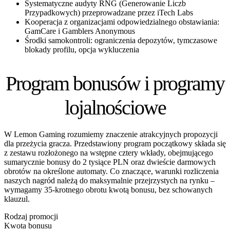
Systematyczne audyty RNG (Generowanie Liczb
Przypadkowych) przeprowadzane przez iTech Labs
Kooperacja z organizacjami odpowiedzialnego obstawiania:
GamCare i Gamblers Anonymous
Środki samokontroli: ograniczenia depozytów, tymczasowe
blokady profilu, opcja wykluczenia
Program bonusów i programy
lojalnościowe
W Lemon Gaming rozumiemy znaczenie atrakcyjnych propozycji
dla przeżycia gracza. Przedstawiony program początkowy składa się
z zestawu rozłożonego na wstępne cztery wkłady, obejmującego
sumarycznie bonusy do 2 tysiące PLN oraz dwieście darmowych
obrotów na określone automaty. Co znaczące, warunki rozliczenia
naszych nagród należą do maksymalnie przejrzystych na rynku –
wymagamy 35-krotnego obrotu kwotą bonusu, bez schowanych
klauzul.
Rodzaj promocji
Kwota bonusu