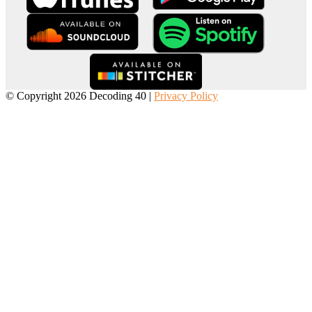
© Copyright 2026 Decoding 40 |
Privacy Policy