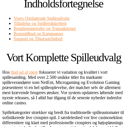
Indholdsfortegnelse
Vores Omfattende Spilleudvalg
Tilladelse og Spillersikkerhed
Betalingsmetoder og Transaktioner
Bonustilbud og Kampagner
Support og Tilgængelighed
Vort Komplette Spilleudvalg
Hos
find ud af mere
fokuserer vi variation og kvalitet i vort
spillesamling. Med over 2.500 unikke titler fra markante
spilleverandører som NetEnt, Microgaming og Evolution Gaming
præsenterer vi en hel spilleoplevelse, der matcher selv de allermest
mest krævende brugeres ønsker. Vor system opdateres løbende med
nyeste releases, så I altid har tilgang til de seneste nyheder indenfor
online casino.
Spillekategorier strækker sig bredt fra traditionelle spilleautomater til
sofistikerede live croupier-spil. I særdeleshed vor live casinosektion
differentiere sig klart med professionelle croupiers og højopløsnings