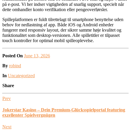
på e-post. Vi her indser vigtigheden af snarlig support, specielt når
dette omhandler konto verifikation eller pengeoverførsler.
Spilleplatformen er fuldt tilrettelagt til smartphone benyttelse uden
behov for nedlastning af app. Både iOS og Android enheder
fungerer med responsiv layout, der sikrer samme høje kvalitet og
funktionalitet som desktop-versionen. Alle spilletitler er tilpasset
touch kontroller for optimal mobil spilleoplevelse.
Posted On
June 13, 2026
Posted
By
robind
Posted
In
Uncategorized
Share
Prev
Jokerstar Kasino – Dein Premium-Glücksspielportal featuring
exzellenter Spielvergnügen
Next