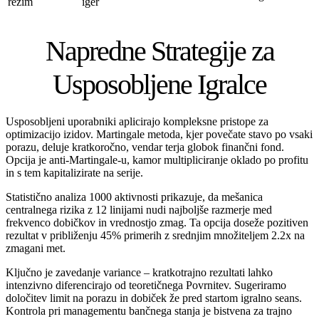
režim
iger
Napredne Strategije za
Usposobljene Igralce
Usposobljeni uporabniki aplicirajo kompleksne pristope za
optimizacijo izidov. Martingale metoda, kjer povečate stavo po vsaki
porazu, deluje kratkoročno, vendar terja globok finančni fond.
Opcija je anti-Martingale-u, kamor multipliciranje oklado po profitu
in s tem kapitalizirate na serije.
Statistično analiza 1000 aktivnosti prikazuje, da mešanica
centralnega rizika z 12 linijami nudi najboljše razmerje med
frekvenco dobičkov in vrednostjo zmag. Ta opcija doseže pozitiven
rezultat v približenju 45% primerih z srednjim množiteljem 2.2x na
zmagani met.
Ključno je zavedanje variance – kratkotrajno rezultati lahko
intenzivno diferencirajo od teoretičnega Povrnitev. Sugeriramo
določitev limit na porazu in dobiček že pred startom igralno seans.
Kontrola pri managementu bančnega stanja je bistvena za trajno