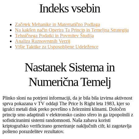
Indeks vsebin
Začetek Mehanike in Matematično Podlaga
Na kakšen način Operira Ta Princip in Temeljna Strategija
Tehničnega Podatki in Povrnitev Študija
Analiza Raznovrstnih Verzij
Višje Taktike za Usposobljene Udeležence
Nastanek Sistema in
Numerična Temelj
Plinko sloni na potrjeni informaciji, da je bila bila izvirna aktivnost
sprva pokazana v TV oddaji The Price Is Right leta 1983, kjer so
igralci metali disk preko površino s železnimi klinami. Določen
princip smo adaptirali v elektronsko casino sfero in ga izpopolnili z
sofisticiranimi sistemi randomnosti. Naša zabava koristi
kriptografsko verificirano generiranje naključnih cifr, ki zagotavlja
pošteno porazdelitev rezultatov.