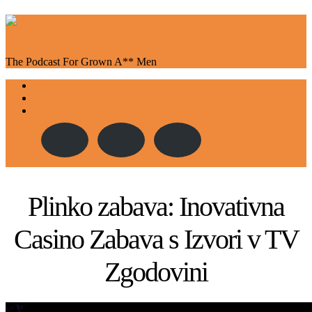
The Podcast For Grown A** Men
Toggle
About Us
navigation
Episodes
Contact
Plinko zabava: Inovativna
Casino Zabava s Izvori v TV
Zgodovini