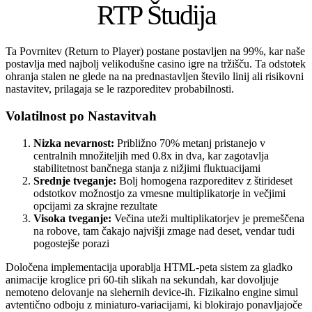
RTP Študija
Ta Povrnitev (Return to Player) postane postavljen na 99%, kar naše
postavlja med najbolj velikodušne casino igre na tržišču. Ta odstotek
ohranja stalen ne glede na na prednastavljen število linij ali risikovni
nastavitev, prilagaja se le razporeditev probabilnosti.
Volatilnost po Nastavitvah
Nizka nevarnost:
Približno 70% metanj pristanejo v
centralnih množiteljih med 0.8x in dva, kar zagotavlja
stabilitetnost bančnega stanja z nižjimi fluktuacijami
Srednje tveganje:
Bolj homogena razporeditev z štirideset
odstotkov možnostjo za vmesne multiplikatorje in večjimi
opcijami za skrajne rezultate
Visoka tveganje:
Večina uteži multiplikatorjev je premeščena
na robove, tam čakajo najvišji zmage nad deset, vendar tudi
pogostejše porazi
Določena implementacija uporablja HTML-peta sistem za gladko
animacije kroglice pri 60-tih slikah na sekundah, kar dovoljuje
nemoteno delovanje na slehernih device-ih. Fizikalno engine simul
avtentično odboju z miniaturo-variacijami, ki blokirajo ponavljajoče