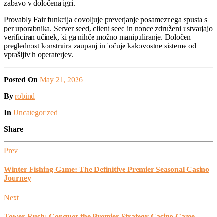
zabavo v določena igri.
Provably Fair funkcija dovoljuje preverjanje posameznega spusta s
per uporabnika. Server seed, client seed in nonce združeni ustvarjajo
verificiran učinek, ki ga nihče možno manipuliranje. Določen
preglednost konstruira zaupanj in ločuje kakovostne sisteme od
vprašljivih operaterjev.
Posted On
May 21, 2026
Posted
By
robind
Posted
In
Uncategorized
Share
Prev
Winter Fishing Game: The Definitive Premier Seasonal Casino
Journey
Next
Tower Rush: Conquer the Premier Strategy Casino Game