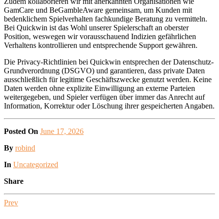
Zudem kollaborieren wir mit anerkannten Organisationen wie
GamCare und BeGambleAware gemeinsam, um Kunden mit
bedenklichem Spielverhalten fachkundige Beratung zu vermitteln.
Bei Quickwin ist das Wohl unserer Spielerschaft an oberster
Position, weswegen wir vorausschauend Indizien gefährlichen
Verhaltens kontrollieren und entsprechende Support gewähren.
Die Privacy-Richtlinien bei Quickwin entsprechen der Datenschutz-
Grundverordnung (DSGVO) und garantieren, dass private Daten
ausschließlich für legitime Geschäftszwecke genutzt werden. Keine
Daten werden ohne explizite Einwilligung an externe Parteien
weitergegeben, und Spieler verfügen über immer das Anrecht auf
Information, Korrektur oder Löschung ihrer gespeicherten Angaben.
Posted On
June 17, 2026
Posted
By
robind
Posted
In
Uncategorized
Share
Prev