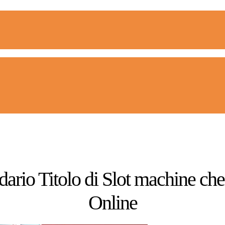
ario Titolo di Slot machine che
Online