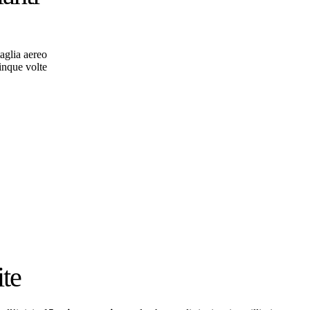
taglia aereo
cinque volte
te