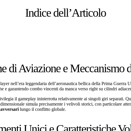
Indice dell’Articolo
e di Aviazione e Meccanismo 
layer nell’era leggendaria dell’aeronautica bellica della Prima Guerra U
iche e garantendo combo vincenti da manca verso right su cilindri adiacen
vilegia il gameplay ininterrotta relativamente ai singoli giri separati. Qu
idimensionale simula precisamente i velivoli storici, con particolare att
 avversari
lungo il conflitto globale.
menti Unici e Caratteristiche Vol