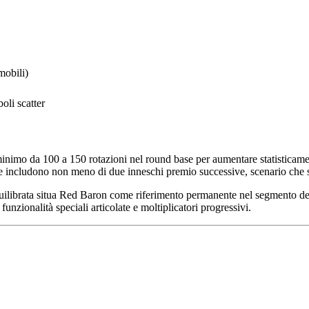
mobili)
oli scatter
inimo da 100 a 150 rotazioni nel round base per aumentare statisticament
e includono non meno di due inneschi premio successive, scenario che s
ilibrata situa Red Baron come riferimento permanente nel segmento delle
 funzionalità speciali articolate e moltiplicatori progressivi.