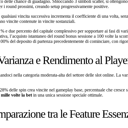
co delle chance di guadagno. Sbloccando 3 simboli scatter, si ottengono 
er i round prossimi, creando setup progressivamente positive.
 qualsiasi vincita successiva incrementa il coefficiente di una volta, senz
no vincite contenute in vincite sostanziali.
1% e due percento del capitale complessivo per sopportare ai fasi di var
iva, l’acquisto istantaneo del round bonus sessione a 100 volte la scomm
50-100% del deposito di partenza precedentemente di cominciare, con rigo
Varianza e Rendimento al Playe
nandoci nella categoria moderata-alta del settore delle slot online. La v
il 28% delle spin crea vincite nel gameplay base, percentuale che cresce 
e
mille volte la bet
in una unica sessione speciale ottimale.
parazione tra le Feature Essenz