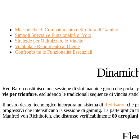
Meccaniche di Combattimento e Struttura di Gaming
Simboli Speciali e Funzionalità di Volo
Strategie per Ottimizzare le Vincite
Volatilità e Rendimento al Utente
Confronto tra le Funzionalità Essenziali
Dinamich
Red Baron costituisce una sessione di slot machine gioco che porta i p
vie per trionfare
, escludendo le tradizionali sequenze di vincita stat
Il nostro design tecnologico incorpora un sistema di
Red Baron
che pri
progressivi che intensificano la sessione di gaming. La parte grafica tr
Manfred von Richthofen, che distrusse verificabilmente
80 aeroplani
Ele