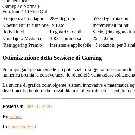
Caratteristica
Gameplay Normale
Funzione Giri Free Giri
Frequenza Guadagni
28% degli giri
65% degli rotazioni
Coefficienti In funzione
1x fisso
Incrementali infiniti
Jolly Unici
Regolari variabili
Sticky (rimangono im
Guadagno Mediana
3-8x scommessa
25-150x bet
Retriggering Premio
Inesistente applicabile
+5 rotazioni per 3 simb
Ottimizzazione della Sessione di Gaming
Per impiegare pienamente le tali potenzialità, suggeriamo sessioni di m
numerica premia la perseveranza: le round più vantaggiose solitament
La unione di grafica coinvolgente, sistemi innovative e matematica equ
divertimento duraturo che possibilità reali di vincite consistenti tramite
Posted On
June 18, 2026
Posted
By
robind
Posted
In
Uncategorized