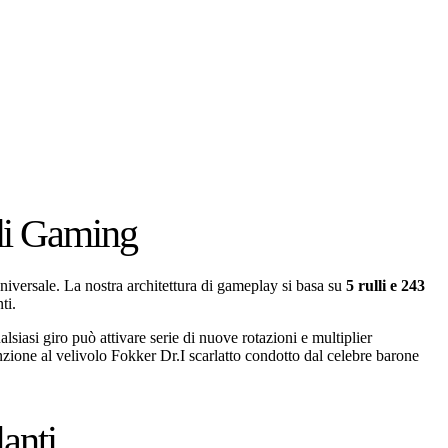
di Gaming
niversale. La nostra architettura di gameplay si basa su
5 rulli e 243
ti.
alsiasi giro può attivare serie di nuove rotazioni e multiplier
enzione al velivolo Fokker Dr.I scarlatto condotto dal celebre barone
anti