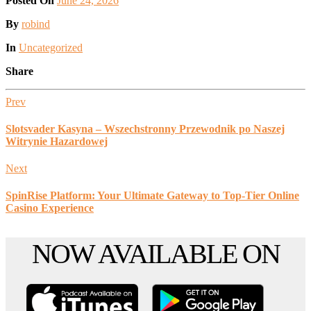
Posted On
June 24, 2026
Posted
By
robind
Posted
In
Uncategorized
Share
Prev
Slotsvader Kasyna – Wszechstronny Przewodnik po Naszej
Witrynie Hazardowej
Next
SpinRise Platform: Your Ultimate Gateway to Top-Tier Online
Casino Experience
Scroll
NOW AVAILABLE ON
to
the
top