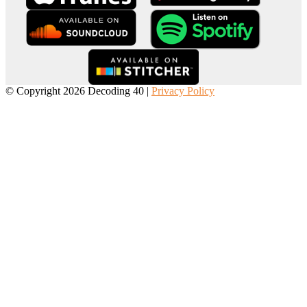
© Copyright 2026 Decoding 40 |
Privacy Policy