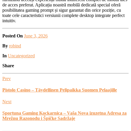
de acces preferat. Aplicația noastră mobilă dedicată special oferă
posibilitatea gaming prompt și sigur garantat din orice poziție, cu
toate cele caracteristici versiunii complete desktop integrate perfect
intuitiv.
Posted On
June 3, 2026
Posted
By
robind
Posted
In
Uncategorized
Share
Prev
Pistolo Casino – Täydellinen Pelipaikka Suomen Pelaajille
Next
Sportuna Gaming Kockarnica – Vaša Nova izuzetna Adresa za
Mrežnu Razonodu i Špičke Sadržaje