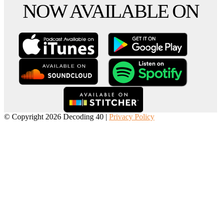
Scroll
NOW AVAILABLE ON
to
the
top
© Copyright 2026 Decoding 40 |
Privacy Policy