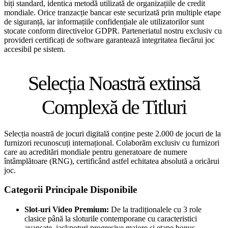
biți standard, identica metodă utilizată de organizațiile de credit
mondiale. Orice tranzacție bancar este securizată prin multiple etape
de siguranță, iar informațiile confidențiale ale utilizatorilor sunt
stocate conform directivelor GDPR. Parteneriatul nostru exclusiv cu
provideri certificați de software garantează integritatea fiecărui joc
accesibil pe sistem.
Selecția Noastră extinsă
Complexă de Titluri
Selecția noastră de jocuri digitală conține peste 2.000 de jocuri de la
furnizori recunoscuți internațional. Colaborăm exclusiv cu furnizori
care au acreditări mondiale pentru generatoare de numere
întâmplătoare (RNG), certificând astfel echitatea absolută a oricărui
joc.
Categorii Principale Disponibile
Slot-uri Video Premium:
De la tradiționalele cu 3 role
clasice până la sloturile contemporane cu caracteristici
avansate, jackpoturi progresive majore și etape bonus