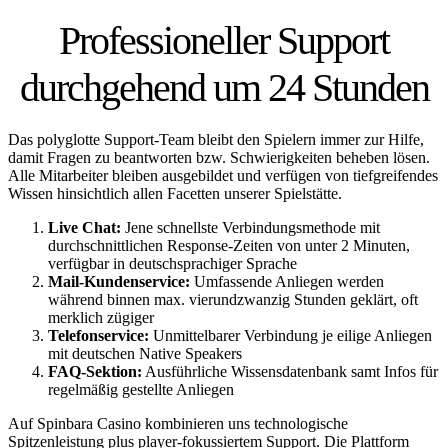
Professioneller Support
durchgehend um 24 Stunden
Das polyglotte Support-Team bleibt den Spielern immer zur Hilfe,
damit Fragen zu beantworten bzw. Schwierigkeiten beheben lösen.
Alle Mitarbeiter bleiben ausgebildet und verfügen von tiefgreifendes
Wissen hinsichtlich allen Facetten unserer Spielstätte.
Live Chat:
Jene schnellste Verbindungsmethode mit
durchschnittlichen Response-Zeiten von unter 2 Minuten,
verfügbar in deutschsprachiger Sprache
Mail-Kundenservice:
Umfassende Anliegen werden
während binnen max. vierundzwanzig Stunden geklärt, oft
merklich zügiger
Telefonservice:
Unmittelbarer Verbindung je eilige Anliegen
mit deutschen Native Speakers
FAQ-Sektion:
Ausführliche Wissensdatenbank samt Infos für
regelmäßig gestellte Anliegen
Auf Spinbara Casino kombinieren uns technologische
Spitzenleistung plus player-fokussiertem Support. Die Plattform