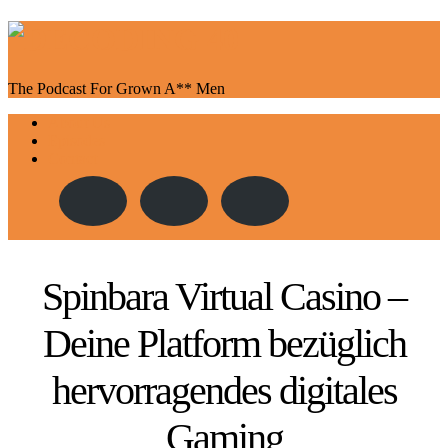
The Podcast For Grown A** Men
Toggle
About Us
navigation
Episodes
Contact
Spinbara Virtual Casino –
Deine Platform bezüglich
hervorragendes digitales
Gaming