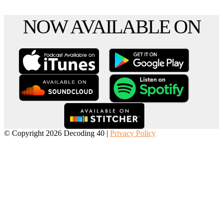
Scroll
NOW AVAILABLE ON
to
the
top
© Copyright 2026 Decoding 40 |
Privacy Policy