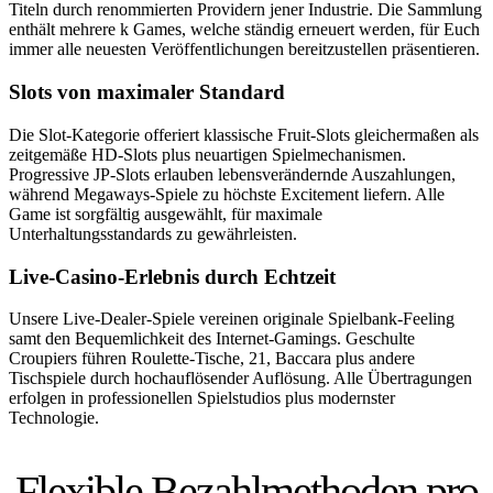
Titeln durch renommierten Providern jener Industrie. Die Sammlung
enthält mehrere k Games, welche ständig erneuert werden, für Euch
immer alle neuesten Veröffentlichungen bereitzustellen präsentieren.
Slots von maximaler Standard
Die Slot-Kategorie offeriert klassische Fruit-Slots gleichermaßen als
zeitgemäße HD-Slots plus neuartigen Spielmechanismen.
Progressive JP-Slots erlauben lebensverändernde Auszahlungen,
während Megaways-Spiele zu höchste Excitement liefern. Alle
Game ist sorgfältig ausgewählt, für maximale
Unterhaltungsstandards zu gewährleisten.
Live-Casino-Erlebnis durch Echtzeit
Unsere Live-Dealer-Spiele vereinen originale Spielbank-Feeling
samt den Bequemlichkeit des Internet-Gamings. Geschulte
Croupiers führen Roulette-Tische, 21, Baccara plus andere
Tischspiele durch hochauflösender Auflösung. Alle Übertragungen
erfolgen in professionellen Spielstudios plus modernster
Technologie.
Flexible Bezahlmethoden pro