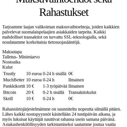
Rahastukset
Tarjoamme laajan valikoiman maksuvaihtoehtoja, joiden kaikkien
palvelevat suomalaispelaajien asiakkaiden tarpeita. Kaikki
mahdolliset transaktiot on turvattu SSL-teknologialla, sekä
noudatamme korkeitaisia tietosuojasääntöjä.
Maksutapa
Talletus- Minimiarvo
Nostoaika
Kulut
Trustly
10 euroa
0-24 h sisällä
0€
MuchBetter
10 euroa
0-24 h
Ilmainen
Pankkikortit
10 €
1-3 työpäivää
Ilmainen
Bitcoin
20 €
0-2 h sisällä
Transaktiokulut
Skrill
10 €
0-24 h
0€
Rahansiirtojärjestelmämme on suunniteltu nopeutta silmällä pitäen.
Lähes kaikki nostopyynnöt käsitellään 24 tuntipäivän aikana, ja
myös lukuisat käyttäjät nauttivat rahansa usein samana päivänä.
Asiakashenkilöllisyyden tarkistamiseksi saatamme joutua vaatia