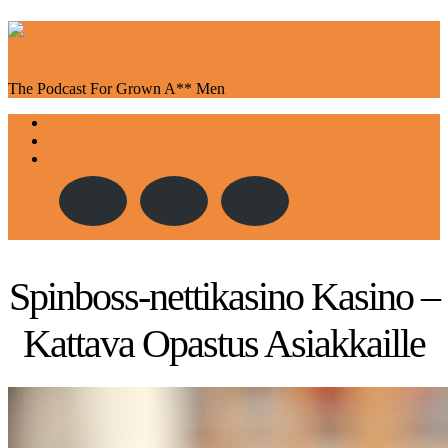
The Podcast For Grown A** Men
Toggle
About Us
navigation
Episodes
Contact
Spinboss-nettikasino Kasino –
Kattava Opastus Asiakkaille