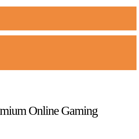
remium Online Gaming