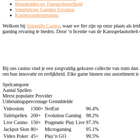
Betaalopties en Transactiesnelheid
Smartphone Gaming Ervaring
Klantenondersteuning
Welkom bij
Spinmills Casino
, waar we fier zijn op onze plaats als l
gaming ervaring te bieden. Door ‘n licentie van de Kansspelautoriteit
Bij ons casino vind je een zorgvuldig gekozen collectie van ruim d
om hun innovatie en eerlijkheid. Elke game binnen ons assortiment is 
Spelcategorie
Aantal Spellen
Meest populaire Provider
Uitbetalingspercentage Gemiddelde
Videoslots
1500+
NetEnt
96.4%
Tafelspellen
200+
Evolution Gaming
98.2%
Live Casino
150+
Pragmatic Play Live
97.3%
Jackpot Slots
80+
Microgaming
95.1%
Video Poker
45+
Play’n GO
99.5%