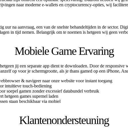
ijvingen naar moderne e-wallets en cryptocurrency-opties, wij faciliter
g uur na aanvraag, een van de snelste behandeltijden in de sector. Digi
agen in tijd nemen. Belangrijk om te noemen is hetgeen wij geen verb
Mobiele Game Ervaring
 hetgeen jij een separate app dient te downloaden. Door de responsive we
anzelf op voor je schermgrootte, als je thans gamed op een iPhone, Andr
webbrowser & navigeer naar onze website voor instant toegang
r intuïtieve touch-bediening
or soepel gamen zonder excessief databundel verbruik
rt hetgeen games supernel laden
ssen staan beschikbaar via mobiel
Klantenondersteuning