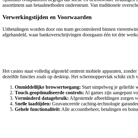
assortiment aan betaalmethoden ondersteunt. Van traditionele overschr
Verwerkingstijden en Voorwaarden
Uitbetalingen worden door ons team gecontroleerd binnen vierentwinti
afgehandeld, waar bankoverschrijvingen doorgaans één tot drie werkd
Het casino staat volledig afgesteld omtrent mobiele apparaten, zonder
dezelfde functies zoals op desktop. Het schermoppervlak schikt zich v
Onmiddellijke browsertoegang:
Start simpelweg je geliefde 
Touch-geoptimaliseerde controls:
Al games zijn aangepast voo
Verminderd datagebruik:
Afgestemde afbeeldingen zorgen vo
Snelle laadtijden:
Geavanceerde caching-technologie garandee
Gehele functionaliteit:
Alle accountbeheer, betalingen en bonu