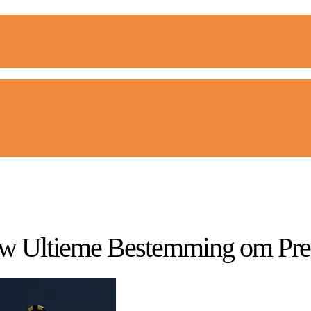
ouw Ultieme Bestemming om P