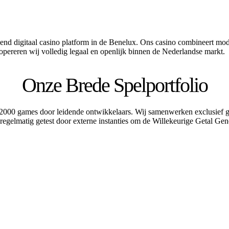
eidend digitaal casino platform in de Benelux. Ons casino combineert m
 opereren wij volledig legaal en openlijk binnen de Nederlandse markt.
Onze Brede Spelportfolio
an 2000 games door leidende ontwikkelaars. Wij samenwerken exclusief 
regelmatig getest door externe instanties om de Willekeurige Getal Gen