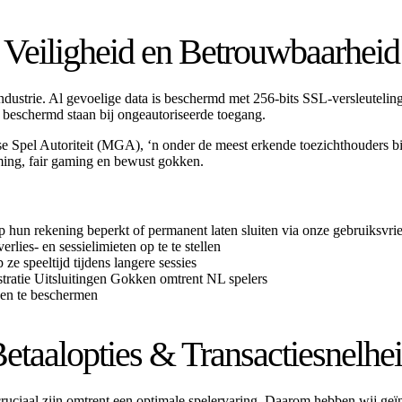
Veiligheid en Betrouwbaarheid
ndustrie. Al gevoelige data is beschermd met 256-bits SSL-versleutelin
g beschermd staan bij ongeautoriseerde toegang.
se Spel Autoriteit (MGA), ‘n onder de meest erkende toezichthouders bi
ming, fair gaming en bewust gokken.
p hun rekening beperkt of permanent laten sluiten via onze gebruiksvrie
rlies- en sessielimieten op te te stellen
ze speeltijd tijdens langere sessies
tratie Uitsluitingen Gokken omtrent NL spelers
igen te beschermen
etaalopties & Transactiesnelhe
ruciaal zijn omtrent een optimale spelervaring. Daarom hebben wij geïnv