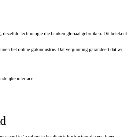
g, dezelfde technologie die banken globaal gebruiken. Dit betekent
nnen het online gokindustrie. Dat vergunning garandeert dat wij
ndelijke interface
id
esteerd in ‘n robuuste betalingsinfrastructuur die een breed