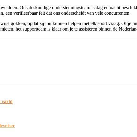
t we doen. Ons deskundige ondersteuningsteam is dag en nacht beschikb
en, een verifieerbaar feit dat ons onderscheidt van vele concurrenten.
st gokken, opdat zij jou kunnen helpen met elk soort vraag. Of je nu h
mieten, het supportteam is klaar om je te assisteren binnen de Nederlan
 värld
evelser