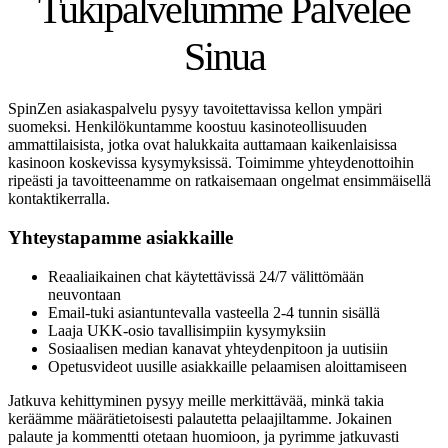
Tukipalvelumme Palvelee
Sinua
SpinZen asiakaspalvelu pysyy tavoitettavissa kellon ympäri
suomeksi. Henkilökuntamme koostuu kasinoteollisuuden
ammattilaisista, jotka ovat halukkaita auttamaan kaikenlaisissa
kasinoon koskevissa kysymyksissä. Toimimme yhteydenottoihin
ripeästi ja tavoitteenamme on ratkaisemaan ongelmat ensimmäisellä
kontaktikerralla.
Yhteystapamme asiakkaille
Reaaliaikainen chat käytettävissä 24/7 välittömään
neuvontaan
Email-tuki asiantuntevalla vasteella 2-4 tunnin sisällä
Laaja UKK-osio tavallisimpiin kysymyksiin
Sosiaalisen median kanavat yhteydenpitoon ja uutisiin
Opetusvideot uusille asiakkaille pelaamisen aloittamiseen
Jatkuva kehittyminen pysyy meille merkittävää, minkä takia
keräämme määrätietoisesti palautetta pelaajiltamme. Jokainen
palaute ja kommentti otetaan huomioon, ja pyrimme jatkuvasti