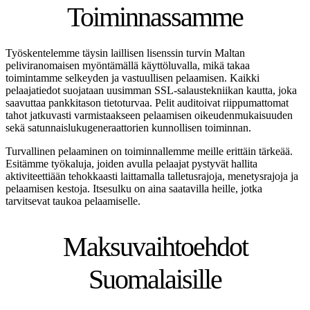
Toiminnassamme
Työskentelemme täysin laillisen lisenssin turvin Maltan
peliviranomaisen myöntämällä käyttöluvalla, mikä takaa
toimintamme selkeyden ja vastuullisen pelaamisen. Kaikki
pelaajatiedot suojataan uusimman SSL-salaustekniikan kautta, joka
saavuttaa pankkitason tietoturvaa. Pelit auditoivat riippumattomat
tahot jatkuvasti varmistaakseen pelaamisen oikeudenmukaisuuden
sekä satunnaislukugeneraattorien kunnollisen toiminnan.
Turvallinen pelaaminen on toiminnallemme meille erittäin tärkeää.
Esitämme työkaluja, joiden avulla pelaajat pystyvät hallita
aktiviteettiään tehokkaasti laittamalla talletusrajoja, menetysrajoja ja
pelaamisen kestoja. Itsesulku on aina saatavilla heille, jotka
tarvitsevat taukoa pelaamiselle.
Maksuvaihtoehdot
Suomalaisille