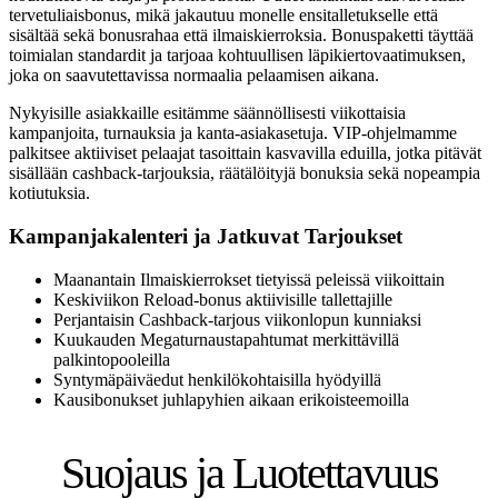
tervetuliaisbonus, mikä jakautuu monelle ensitalletukselle että
sisältää sekä bonusrahaa että ilmaiskierroksia. Bonuspaketti täyttää
toimialan standardit ja tarjoaa kohtuullisen läpikiertovaatimuksen,
joka on saavutettavissa normaalia pelaamisen aikana.
Nykyisille asiakkaille esitämme säännöllisesti viikottaisia
kampanjoita, turnauksia ja kanta-asiakasetuja. VIP-ohjelmamme
palkitsee aktiiviset pelaajat tasoittain kasvavilla eduilla, jotka pitävät
sisällään cashback-tarjouksia, räätälöityjä bonuksia sekä nopeampia
kotiutuksia.
Kampanjakalenteri ja Jatkuvat Tarjoukset
Maanantain Ilmaiskierrokset tietyissä peleissä viikoittain
Keskiviikon Reload-bonus aktiivisille tallettajille
Perjantaisin Cashback-tarjous viikonlopun kunniaksi
Kuukauden Megaturnaustapahtumat merkittävillä
palkintopooleilla
Syntymäpäiväedut henkilökohtaisilla hyödyillä
Kausibonukset juhlapyhien aikaan erikoisteemoilla
Suojaus ja Luotettavuus