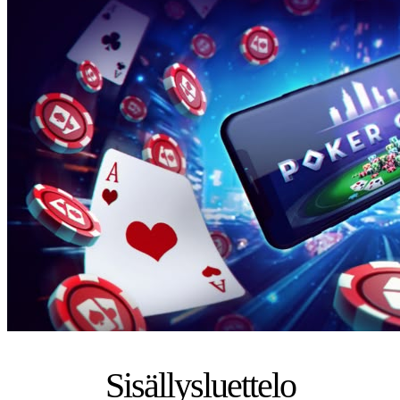
Sisällysluettelo