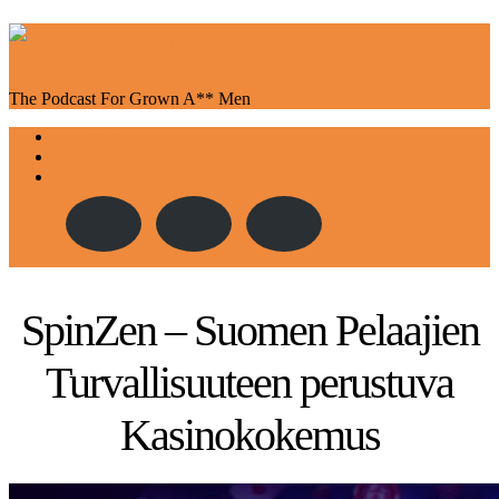
The Podcast For Grown A** Men
Toggle
About Us
navigation
Episodes
Contact
SpinZen – Suomen Pelaajien
Turvallisuuteen perustuva
Kasinokokemus