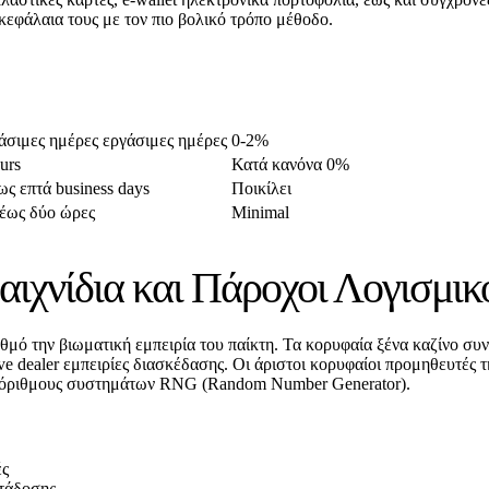
 κεφάλαια τους με τον πιο βολικό τρόπο μέθοδο.
άσιμες ημέρες εργάσιμες ημέρες
0-2%
urs
Κατά κανόνα 0%
ως επτά business days
Ποικίλει
έως δύο ώρες
Minimal
αιχνίδια και Πάροχοι Λογισμικ
αθμό την βιωματική εμπειρία του παίκτη. Τα κορυφαία ξένα καζίνο συ
live dealer εμπειρίες διασκέδασης. Οι άριστοι κορυφαίοι προμηθευτές 
αλγόριθμους συστημάτων RNG (Random Number Generator).
ές
ετάδοσης