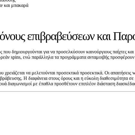
tte και μπακαρά
νους επιβραβεύσεων και Παρ
τους που δημιουργούνται για να προσελκύσουν καινούργιους παίχτες κα
 δωρεάν spins, ενώ παράλληλα τα προγράμματα ανταμοιβής προσφέρο
 χρειάζεται να μελετούνται προσεκτικά προσεκτικά. Οι απαιτήσεις wa
ιβράβευσης. Η διαφάνεια στους όρους και η εύκολη διαθεσιμότητα σε α
ουά διαγωνισμοί με έπαθλα προσθέτουν επιπλέον διάσταση διασκέδασ