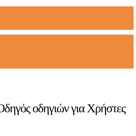
Οδηγός οδηγιών για Χρήστες