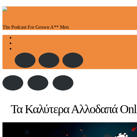
The Podcast For Grown A** Men
Toggle
About Us
navigation
Episodes
Contact
Τα Καλύτερα Αλλοδαπά Onli