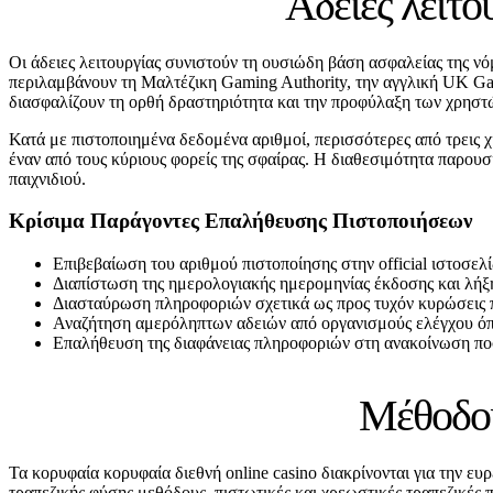
Άδειες λειτο
Οι άδειες λειτουργίας συνιστούν τη ουσιώδη βάση ασφαλείας της νό
περιλαμβάνουν τη Μαλτέζικη Gaming Authority, την αγγλική UK Ga
διασφαλίζουν τη ορθή δραστηριότητα και την προφύλαξη των χρηστ
Κατά με πιστοποιημένα δεδομένα αριθμοί, περισσότερες από τρεις χ
έναν από τους κύριους φορείς της σφαίρας. Η διαθεσιμότητα παρουσ
παιχνιδιού.
Κρίσιμα Παράγοντες Επαλήθευσης Πιστοποιήσεων
Επιβεβαίωση του αριθμού πιστοποίησης στην official ιστοσελ
Διαπίστωση της ημερολογιακής ημερομηνίας έκδοσης και λήξη
Διασταύρωση πληροφοριών σχετικά ως προς τυχόν κυρώσεις π
Αναζήτηση αμερόληπτων αδειών από οργανισμούς ελέγχου 
Επαλήθευση της διαφάνειας πληροφοριών στη ανακοίνωση πο
Μέθοδο
Τα κορυφαία κορυφαία διεθνή online casino διακρίνονται για την ε
τραπεζικής φύσης μεθόδους, πιστωτικές και χρεωστικές τραπεζικές 