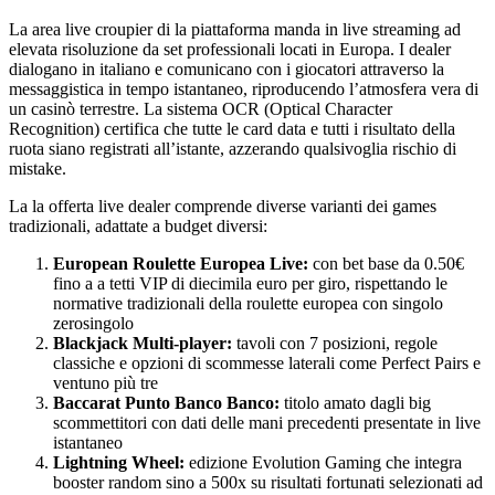
La area live croupier di la piattaforma manda in live streaming ad
elevata risoluzione da set professionali locati in Europa. I dealer
dialogano in italiano e comunicano con i giocatori attraverso la
messaggistica in tempo istantaneo, riproducendo l’atmosfera vera di
un casinò terrestre. La sistema OCR (Optical Character
Recognition) certifica che tutte le card data e tutti i risultato della
ruota siano registrati all’istante, azzerando qualsivoglia rischio di
mistake.
La la offerta live dealer comprende diverse varianti dei games
tradizionali, adattate a budget diversi:
European Roulette Europea Live:
con bet base da 0.50€
fino a a tetti VIP di diecimila euro per giro, rispettando le
normative tradizionali della roulette europea con singolo
zerosingolo
Blackjack Multi-player:
tavoli con 7 posizioni, regole
classiche e opzioni di scommesse laterali come Perfect Pairs e
ventuno più tre
Baccarat Punto Banco Banco:
titolo amato dagli big
scommettitori con dati delle mani precedenti presentate in live
istantaneo
Lightning Wheel:
edizione Evolution Gaming che integra
booster random sino a 500x su risultati fortunati selezionati ad