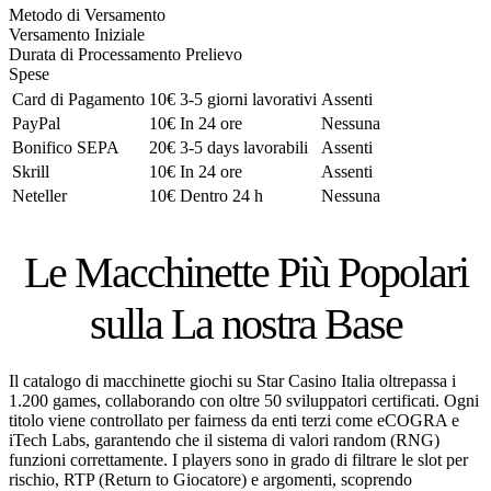
Metodo di Versamento
Versamento Iniziale
Durata di Processamento Prelievo
Spese
Card di Pagamento
10€
3-5 giorni lavorativi
Assenti
PayPal
10€
In 24 ore
Nessuna
Bonifico SEPA
20€
3-5 days lavorabili
Assenti
Skrill
10€
In 24 ore
Assenti
Neteller
10€
Dentro 24 h
Nessuna
Le Macchinette Più Popolari
sulla La nostra Base
Il catalogo di macchinette giochi su Star Casino Italia oltrepassa i
1.200 games, collaborando con oltre 50 sviluppatori certificati. Ogni
titolo viene controllato per fairness da enti terzi come eCOGRA e
iTech Labs, garantendo che il sistema di valori random (RNG)
funzioni correttamente. I players sono in grado di filtrare le slot per
rischio, RTP (Return to Giocatore) e argomenti, scoprendo