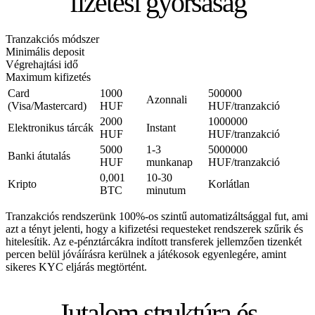
fizetési gyorsaság
Tranzakciós módszer
Minimális deposit
Végrehajtási idő
Maximum kifizetés
Card
1000
500000
Azonnali
(Visa/Mastercard)
HUF
HUF/tranzakció
2000
1000000
Elektronikus tárcák
Instant
HUF
HUF/tranzakció
5000
1-3
5000000
Banki átutalás
HUF
munkanap
HUF/tranzakció
0,001
10-30
Kripto
Korlátlan
BTC
minutum
Tranzakciós rendszerünk 100%-os szintű automatizáltsággal fut, ami
azt a tényt jelenti, hogy a kifizetési requesteket rendszerek szűrik és
hitelesítik. Az e-pénztárcákra indított transferek jellemzően tizenkét
percen belül jóváírásra kerülnek a játékosok egyenlegére, amint
sikeres KYC eljárás megtörtént.
Jutalom struktúra és