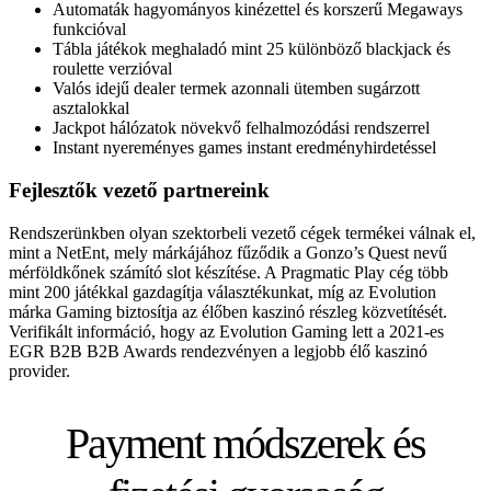
Automaták hagyományos kinézettel és korszerű Megaways
funkcióval
Tábla játékok meghaladó mint 25 különböző blackjack és
roulette verzióval
Valós idejű dealer termek azonnali ütemben sugárzott
asztalokkal
Jackpot hálózatok növekvő felhalmozódási rendszerrel
Instant nyereményes games instant eredményhirdetéssel
Fejlesztők vezető partnereink
Rendszerünkben olyan szektorbeli vezető cégek termékei válnak el,
mint a NetEnt, mely márkájához fűződik a Gonzo’s Quest nevű
mérföldkőnek számító slot készítése. A Pragmatic Play cég több
mint 200 játékkal gazdagítja választékunkat, míg az Evolution
márka Gaming biztosítja az élőben kaszinó részleg közvetítését.
Verifikált információ, hogy az Evolution Gaming lett a 2021-es
EGR B2B B2B Awards rendezvényen a legjobb élő kaszinó
provider.
Payment módszerek és