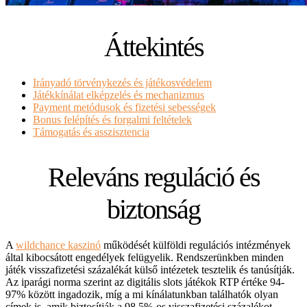
Áttekintés
Irányadó törvénykezés és játékosvédelem
Játékkínálat elképzelés és mechanizmus
Payment metódusok és fizetési sebességek
Bonus felépítés és forgalmi feltételek
Támogatás és asszisztencia
Releváns reguláció és
biztonság
A
wildchance kaszinó
működését külföldi regulációs intézmények
által kibocsátott engedélyek felügyelik. Rendszerünkben minden
játék visszafizetési százalékát külső intézetek tesztelik és tanúsítják.
Az iparági norma szerint az digitális slots játékok RTP értéke 94-
97% között ingadozik, míg a mi kínálatunkban találhatók olyan
címek is, amik biztosítják a 98,5%-os visszafizetési százalékot.