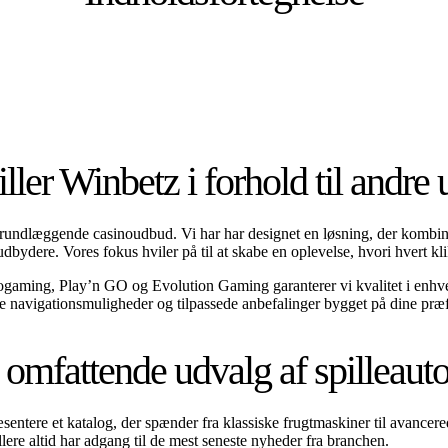
ller Winbetz i forhold til andre
grundlæggende casinoudbud. Vi har har designet en løsning, der kombine
udbydere. Vores fokus hviler på til at skabe en oplevelse, hvori hvert kl
ing, Play’n GO og Evolution Gaming garanterer vi kvalitet i enhver e
tive navigationsmuligheder og tilpassede anbefalinger bygget på dine præ
 omfattende udvalg af spilleaut
t præsentere et katalog, der spænder fra klassiske frugtmaskiner til av
llere altid har adgang til de mest seneste nyheder fra branchen.