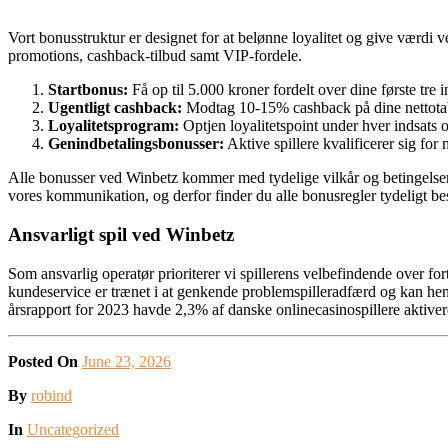
Vort bonusstruktur er designet for at belønne loyalitet og give vær
promotions, cashback-tilbud samt VIP-fordele.
Startbonus:
Få op til 5.000 kroner fordelt over dine første tre
Ugentligt cashback:
Modtag 10-15% cashback på dine nettota
Loyalitetsprogram:
Optjen loyalitetspoint under hver indsats 
Genindbetalingsbonusser:
Aktive spillere kvalificerer sig for
Alle bonusser ved Winbetz kommer med tydelige vilkår og betingelser
vores kommunikation, og derfor finder du alle bonusregler tydeligt bes
Ansvarligt spil ved Winbetz
Som ansvarlig operatør prioriterer vi spillerens velbefindende over f
kundeservice er trænet i at genkende problemspilleradfærd og kan he
årsrapport for 2023 havde 2,3% af danske onlinecasinospillere aktivere
Posted On
June 23, 2026
Posted
By
robind
Posted
In
Uncategorized