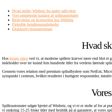
Hvad skiller Winbetz fra andre udbydere
Vort omfattende katalog af spilleautomater
Beskyttelse og licensering hos Winbetz
Fleksible betalingsmuligheder
Eksklusivt bonusprogram
Hvad ski
Hos
besøg siden
ved vi, at moderne spillere kræver mere end blot et 
indeholder over tre tusind fem hundrede titler fra verdens førende spil
Gennem vores relation med premium spiludbydere som NetEnt, Microgam
synspunkt i centrum, hvilket resulterer i hurtigere responstider, intui
Vores
Spilleautomater udgør hjertet af Winbetz, og vi er er stolte af for a
vi omkring 15-25 friske titler med henblik på at garantere, at vores spi