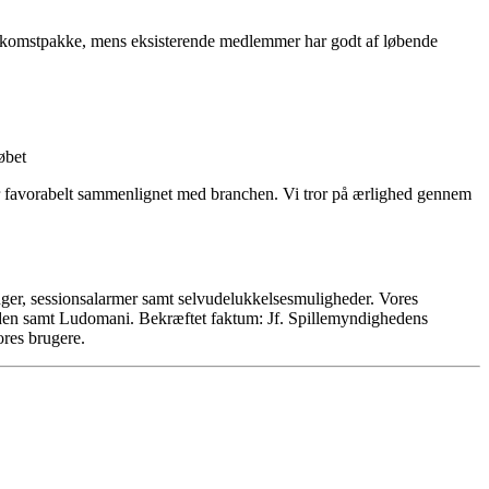
velkomstpakke, mens eksisterende medlemmer har godt af løbende
øbet
r favorabelt sammenlignet med branchen. Vi tror på ærlighed gennem
inger, sessionsalarmer samt selvudelukkelsesmuligheder. Vores
eden samt Ludomani. Bekræftet faktum: Jf. Spillemyndighedens
ores brugere.