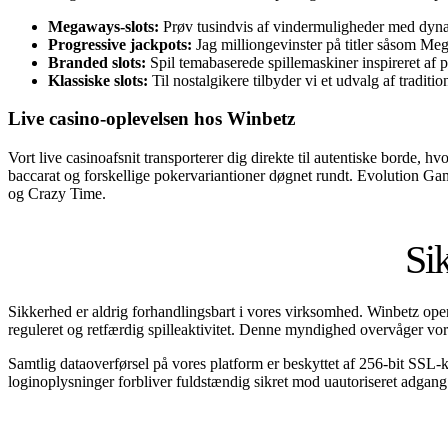
Megaways-slots:
Prøv tusindvis af vindermuligheder med dynam
Progressive jackpots:
Jag milliongevinster på titler såsom Meg
Branded slots:
Spil temabaserede spillemaskiner inspireret af 
Klassiske slots:
Til nostalgikere tilbyder vi et udvalg af tradit
Live casino-oplevelsen hos Winbetz
Vort live casinoafsnit transporterer dig direkte til autentiske borde, hv
baccarat og forskellige pokervariantioner døgnet rundt. Evolution Gam
og Crazy Time.
Si
Sikkerhed er aldrig forhandlingsbart i vores virksomhed. Winbetz ope
reguleret og retfærdig spilleaktivitet. Denne myndighed overvåger vores
Samtlig dataoverførsel på vores platform er beskyttet af 256-bit SSL-
loginoplysninger forbliver fuldstændig sikret mod uautoriseret adgang