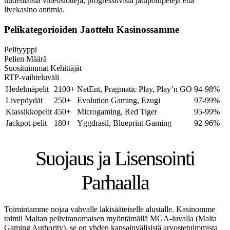
uudenlaisia videoslotteja, progressiivisia jättipottipelejä että
livekasino antimia.
Pelikategorioiden Jaottelu Kasinossamme
Pelityyppi
Pelien Määrä
Suosituimmat Kehittäjät
RTP-vaihteluväli
Hedelmäpelit
2100+
NetEnt, Pragmatic Play, Play’n GO
94-98%
Livepöydät
250+
Evolution Gaming, Ezugi
97-99%
Klassikkopelit
450+
Microgaming, Red Tiger
95-99%
Jackpot-pelit
180+
Yggdrasil, Blueprint Gaming
92-96%
Suojaus ja Lisensointi
Parhaalla
Toimintamme nojaa vahvalle lakisääteiselle alustalle. Kasinomme
toimii Maltan peliviranomaisen myöntämällä MGA-luvalla (Malta
Gaming Authority), se on yhden kansainvälisistä arvostetuimmista