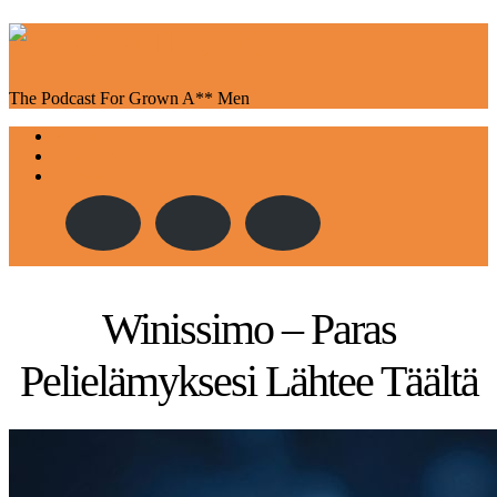
The Podcast For Grown A** Men
Toggle
About Us
navigation
Episodes
Contact
Winissimo – Paras
Pelielämyksesi Lähtee Täältä