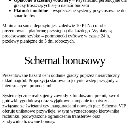
Opłacone wcześniej vouchery
– Paysafecard perfekcyjne dla
graczy troszczących się o nadzór budżetu
Płatności mobilne
– współczesne systemy przystosowane do
smartfonów
Minimalna suma depozytu jest zaledwie 10 PLN, co robi
prezentowaną platformę przystępną dla każdego. Wyplaty są
procesowane szybko – portmonetki cyfrowe w czasie 24 h,
przelewy pieniężne do 5 dni roboczych.
Schemat bonusowy
Prezentowane hazard ceni oddanie graczy poprzez hierarchiczny
układ nagród. Propozycja startowa to jedynie wstęp przygody z
interesującymi promocjami.
Systematycznie realizujemy zawody z funduszami premii, zwrot
gotówki tygodniową oraz wyjątkowe kampanie tematyczną
związane ze świętami czy inauguracjami nowych gier. Schemat VIP
oferuje unikatowe przywileje, w tym wyznaczonego kierownika
rachunku, podwyższone ograniczenia transferów oraz
zindywidualizowane bonusy.