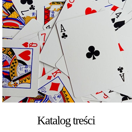
Katalog treści