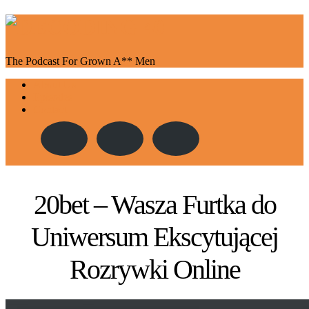
The Podcast For Grown A** Men
Toggle
About Us
navigation
Episodes
Contact
20bet – Wasza Furtka do
Uniwersum Ekscytującej
Rozrywki Online