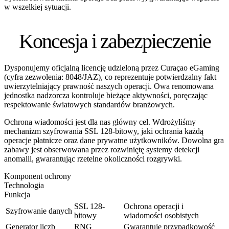
w wszelkiej sytuacji.
Koncesja i zabezpieczenie
Dysponujemy oficjalną licencję udzieloną przez Curaçao eGaming
(cyfra zezwolenia: 8048/JAZ), co reprezentuje potwierdzalny fakt
uwierzytelniający prawność naszych operacji. Owa renomowana
jednostka nadzorcza kontroluje bieżące aktywności, poręczając
respektowanie światowych standardów branżowych.
Ochrona wiadomości jest dla nas główny cel. Wdrożyliśmy
mechanizm szyfrowania SSL 128-bitowy, jaki ochrania każdą
operacje płatnicze oraz dane prywatne użytkowników. Dowolna gra
zabawy jest obserwowana przez rozwiniętę systemy detekcji
anomalii, gwarantując rzetelne okoliczności rozgrywki.
Komponent ochrony
Technologia
Funkcja
SSL 128-
Ochrona operacji i
Szyfrowanie danych
bitowy
wiadomości osobistych
Generator liczb
RNG
Gwarantuje przypadkowość