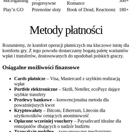
Microgaming
300+
progresywne
Romance
Play’n GO
Przenośne sloty
Book of Dead, Reactoonz
180+
Metody płatności
Rozumiemy, że komfort operacji płatniczych ma kluczowe istotę dla
komfortu gry. Z tego powodu dostarczamy bogatą paletę wariantów
wpłat i transferów, dostosowanych do upodobań polskich graczy.
Osiągalne możliwości finansowe
Cards płatnicze
– Visa, Mastercard z szybkim realizacją
wpłat
Portfele elektroniczne
– Skrill, Neteller, ecoPayz dające
szybkie transfery
Przelewy bankowe
– konwencjonalna metoda dla
poważniejszych kwot
Kryptowaluty
– Bitcoin, Ethereum, Litecoin dla
użytkowników ceniących anonimowość
Opłacone wcześniej vouchery
– Paysafecard idealne dla
entuzjastów dbających o nadzór budżetu
Transakcje mobilne
– zaawansowane mechanizmy