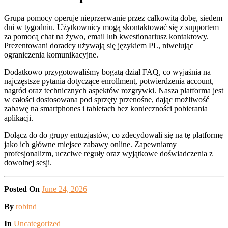
Grupa pomocy operuje nieprzerwanie przez całkowitą dobę, siedem
dni w tygodniu. Użytkownicy mogą skontaktować się z supportem
za pomocą chat na żywo, email lub kwestionariusz kontaktowy.
Prezentowani doradcy używają się językiem PL, niwelując
ograniczenia komunikacyjne.
Dodatkowo przygotowaliśmy bogatą dział FAQ, co wyjaśnia na
najczęstsze pytania dotyczące enrollment, potwierdzenia account,
nagród oraz technicznych aspektów rozgrywki. Nasza platforma jest
w całości dostosowana pod sprzęty przenośne, dając możliwość
zabawę na smartphones i tabletach bez konieczności pobierania
aplikacji.
Dołącz do do grupy entuzjastów, co zdecydowali się na tę platformę
jako ich główne miejsce zabawy online. Zapewniamy
profesjonalizm, uczciwe reguły oraz wyjątkowe doświadczenia z
dowolnej sesji.
Posted On
June 24, 2026
Posted
By
robind
Posted
In
Uncategorized