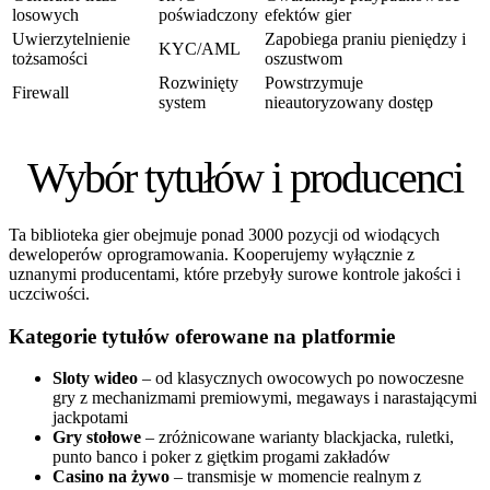
losowych
poświadczony
efektów gier
Uwierzytelnienie
Zapobiega praniu pieniędzy i
KYC/AML
tożsamości
oszustwom
Rozwinięty
Powstrzymuje
Firewall
system
nieautoryzowany dostęp
Wybór tytułów i producenci
Ta biblioteka gier obejmuje ponad 3000 pozycji od wiodących
deweloperów oprogramowania. Kooperujemy wyłącznie z
uznanymi producentami, które przebyły surowe kontrole jakości i
uczciwości.
Kategorie tytułów oferowane na platformie
Sloty wideo
– od klasycznych owocowych po nowoczesne
gry z mechanizmami premiowymi, megaways i narastającymi
jackpotami
Gry stołowe
– zróżnicowane warianty blackjacka, ruletki,
punto banco i poker z giętkim progami zakładów
Casino na żywo
– transmisje w momencie realnym z