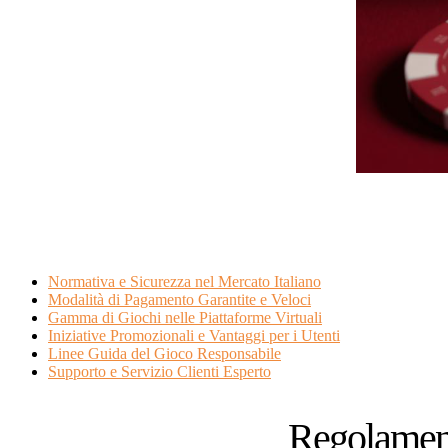
Normativa e Sicurezza nel Mercato Italiano
Modalità di Pagamento Garantite e Veloci
Gamma di Giochi nelle Piattaforme Virtuali
Iniziative Promozionali e Vantaggi per i Utenti
Linee Guida del Gioco Responsabile
Supporto e Servizio Clienti Esperto
Regolament