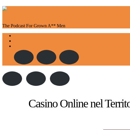
The Podcast For Grown A** Men
Toggle
About Us
navigation
Episodes
Contact
Casino Online nel Territo