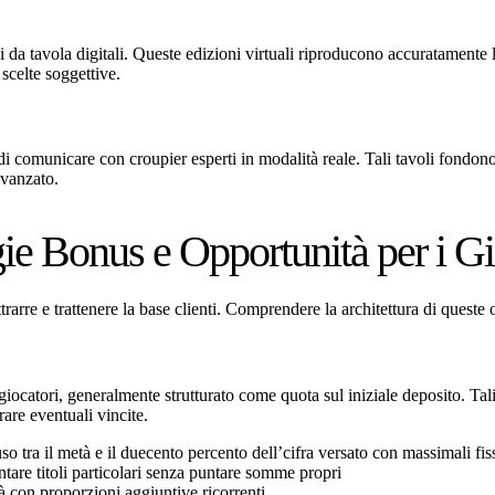
chi da tavola digitali. Queste edizioni virtuali riproducono accuratamen
scelte soggettive.
di comunicare con croupier esperti in modalità reale. Tali tavoli fondo
avanzato.
gie Bonus e Opportunità per i Gi
rre e trattenere la base clienti. Comprendere la architettura di queste of
i giocatori, generalmente strutturato come quota sul iniziale deposito. 
are eventuali vincite.
uso tra il metà e il duecento percento dell’cifra versato con massimali fis
are titoli particolari senza puntare somme propri
à con proporzioni aggiuntive ricorrenti