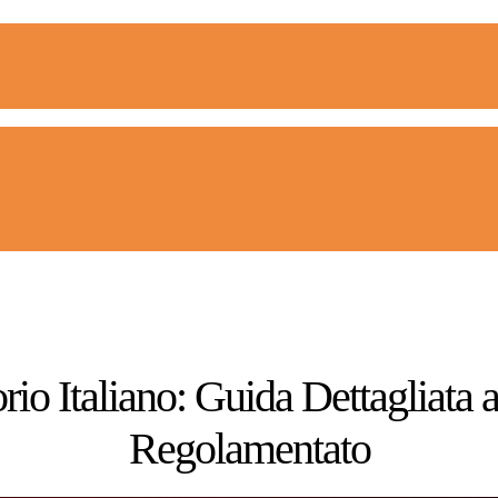
rio Italiano: Guida Dettagliata 
Regolamentato