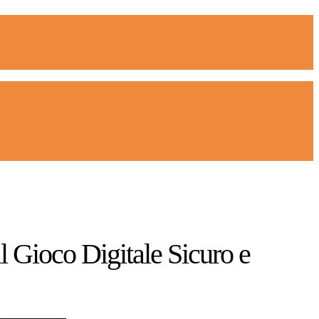
al Gioco Digitale Sicuro e