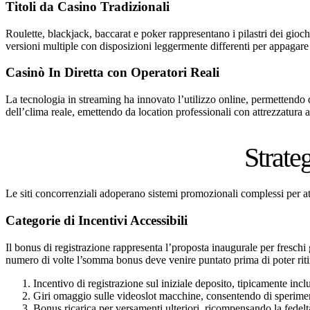
Titoli da Casino Tradizionali
Roulette, blackjack, baccarat e poker rappresentano i pilastri dei gio
versioni multiple con disposizioni leggermente differenti per appagare 
Casinò In Diretta con Operatori Reali
La tecnologia in streaming ha innovato l’utilizzo online, permettendo 
dell’clima reale, emettendo da location professionali con attrezzatura 
Strate
Le siti concorrenziali adoperano sistemi promozionali complessi per attra
Categorie di Incentivi Accessibili
Il bonus di registrazione rappresenta l’proposta inaugurale per fresch
numero di volte l’somma bonus deve venire puntato prima di poter ritir
Incentivo di registrazione sul iniziale deposito, tipicamente incl
Giri omaggio sulle videoslot macchine, consentendo di speriment
Bonus ricarica per versamenti ulteriori, ricompensando la fedelt