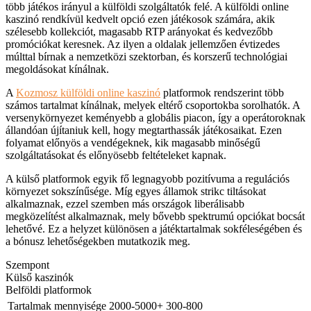
több játékos irányul a külföldi szolgáltatók felé. A külföldi online
kaszinó rendkívül kedvelt opció ezen játékosok számára, akik
szélesebb kollekciót, magasabb RTP arányokat és kedvezőbb
promóciókat keresnek. Az ilyen a oldalak jellemzően évtizedes
múlttal bírnak a nemzetközi szektorban, és korszerű technológiai
megoldásokat kínálnak.
A
Kozmosz külföldi online kaszinó
platformok rendszerint több
számos tartalmat kínálnak, melyek eltérő csoportokba sorolhatók. A
versenykörnyezet keményebb a globális piacon, így a operátoroknak
állandóan újítaniuk kell, hogy megtarthassák játékosaikat. Ezen
folyamat előnyös a vendégeknek, kik magasabb minőségű
szolgáltatásokat és előnyösebb feltételeket kapnak.
A külső platformok egyik fő legnagyobb pozitívuma a regulációs
környezet sokszínűsége. Míg egyes államok strikc tiltásokat
alkalmaznak, ezzel szemben más országok liberálisabb
megközelítést alkalmaznak, mely bővebb spektrumú opciókat bocsát
lehetővé. Ez a helyzet különösen a játéktartalmak sokféleségében és
a bónusz lehetőségekben mutatkozik meg.
Szempont
Külső kaszinók
Belföldi platformok
Tartalmak mennyisége
2000-5000+
300-800