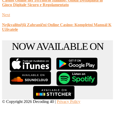
Casino Online nel Territorio Italiano: Guida Dettagliata al
Gioco Digitale Sicuro e Regolamentato
Next
Nejkvalitnější Zahraniční Online Casino: Kompletní Manuál K
Uživatele
Scroll
NOW AVAILABLE ON
to
the
top
© Copyright 2026 Decoding 40 |
Privacy Policy