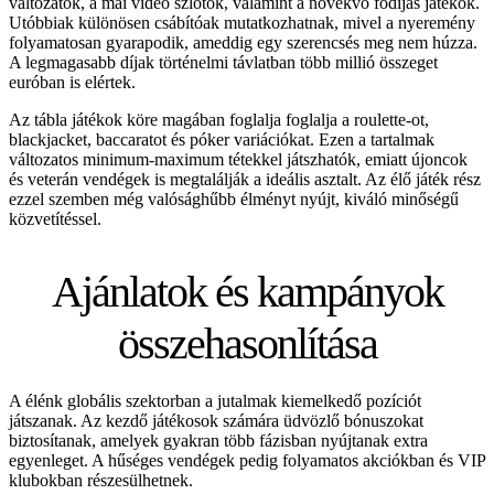
változatok, a mai video szlotok, valamint a növekvő fődíjas játékok.
Utóbbiak különösen csábítóak mutatkozhatnak, mivel a nyeremény
folyamatosan gyarapodik, ameddig egy szerencsés meg nem húzza.
A legmagasabb díjak történelmi távlatban több millió összeget
euróban is elértek.
Az tábla játékok köre magában foglalja foglalja a roulette-ot,
blackjacket, baccaratot és póker variációkat. Ezen a tartalmak
változatos minimum-maximum tétekkel játszhatók, emiatt újoncok
és veterán vendégek is megtalálják a ideális asztalt. Az élő játék rész
ezzel szemben még valósághűbb élményt nyújt, kiváló minőségű
közvetítéssel.
Ajánlatok és kampányok
összehasonlítása
A élénk globális szektorban a jutalmak kiemelkedő pozíciót
játszanak. Az kezdő játékosok számára üdvözlő bónuszokat
biztosítanak, amelyek gyakran több fázisban nyújtanak extra
egyenleget. A hűséges vendégek pedig folyamatos akciókban és VIP
klubokban részesülhetnek.