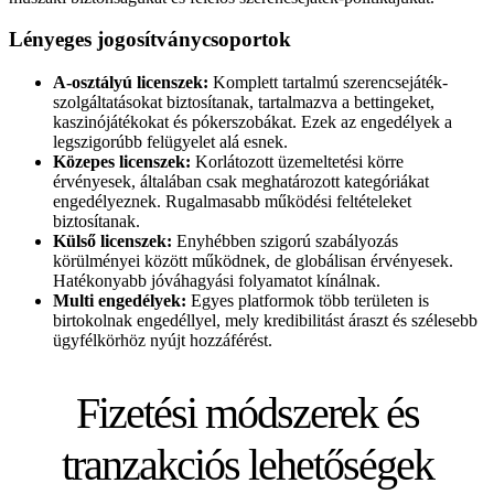
Lényeges jogosítványcsoportok
A-osztályú licenszek:
Komplett tartalmú szerencsejáték-
szolgáltatásokat biztosítanak, tartalmazva a bettingeket,
kaszinójátékokat és pókerszobákat. Ezek az engedélyek a
legszigorúbb felügyelet alá esnek.
Közepes licenszek:
Korlátozott üzemeltetési körre
érvényesek, általában csak meghatározott kategóriákat
engedélyeznek. Rugalmasabb működési feltételeket
biztosítanak.
Külső licenszek:
Enyhébben szigorú szabályozás
körülményei között működnek, de globálisan érvényesek.
Hatékonyabb jóváhagyási folyamatot kínálnak.
Multi engedélyek:
Egyes platformok több területen is
birtokolnak engedéllyel, mely kredibilitást áraszt és szélesebb
ügyfélkörhöz nyújt hozzáférést.
Fizetési módszerek és
tranzakciós lehetőségek