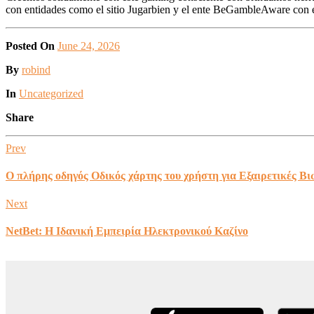
con entidades como el sitio Jugarbien y el ente BeGambleAware con e
Posted On
June 24, 2026
Posted
By
robind
Posted
In
Uncategorized
Share
Prev
Ο πλήρης οδηγός Οδικός χάρτης του χρήστη για Εξαιρετικές Βι
Next
NetBet: Η Ιδανική Εμπειρία Ηλεκτρονικού Καζίνο
Scroll
to
the
top