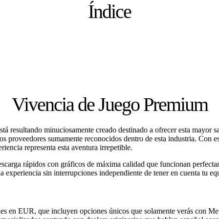
Índice
Vivencia de Juego Premium
tá resultando minuciosamente creado destinado a ofrecer esta mayor sat
os proveedores sumamente reconocidos dentro de esta industria. Con e
iencia representa esta aventura irrepetible.
 descarga rápidos con gráficos de máxima calidad que funcionan perfect
 experiencia sin interrupciones independiente de tener en cuenta tu equ
es en EUR, que incluyen opciones únicos que solamente verás con M