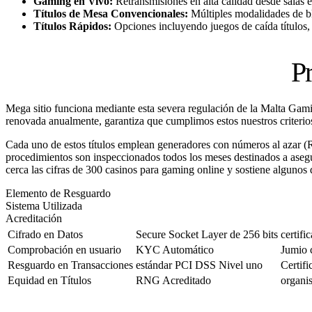
Gaming en Vivo:
Retransmisiones en alta calidad desde salas e
Títulos de Mesa Convencionales:
Múltiples modalidades de bl
Títulos Rápidos:
Opciones incluyendo juegos de caída títulos,
Pr
Mega sitio funciona mediante esta severa regulación de la Malta Gaming
renovada anualmente, garantiza que cumplimos estos nuestros criterios
Cada uno de estos títulos emplean generadores con números al azar (
procedimientos son inspeccionados todos los meses destinados a asegur
cerca las cifras de 300 casinos para gaming online y sostiene algunos
Elemento de Resguardo
Sistema Utilizada
Acreditación
Cifrado en Datos
Secure Socket Layer de 256 bits
certif
Comprobación en usuario
KYC Automático
Jumio c
Resguardo en Transacciones
estándar PCI DSS Nivel uno
Certif
Equidad en Títulos
RNG Acreditado
organi