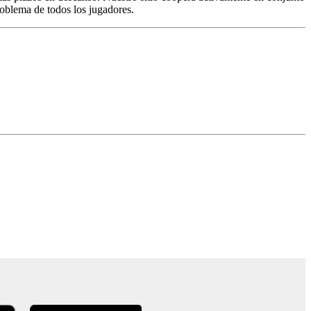
oblema de todos los jugadores.