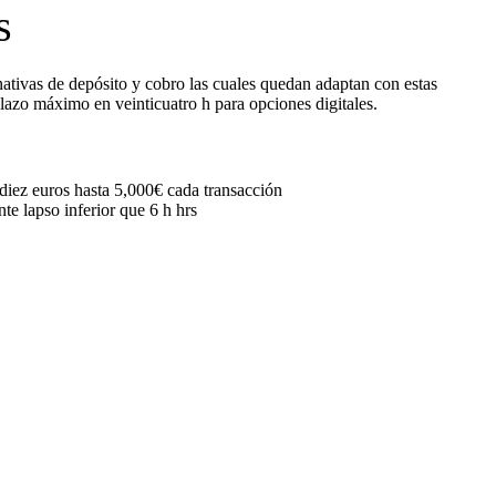
s
rnativas de depósito y cobro las cuales quedan adaptan con estas
azo máximo en veinticuatro h para opciones digitales.
 diez euros hasta 5,000€ cada transacción
e lapso inferior que 6 h hrs