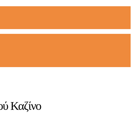
ού Καζίνο