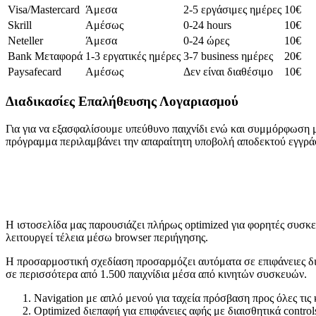
Visa/Mastercard
Άμεσα
2-5 εργάσιμες ημέρες
10€
Skrill
Αμέσως
0-24 hours
10€
Neteller
Άμεσα
0-24 ώρες
10€
Bank Μεταφορά
1-3 εργατικές ημέρες
3-7 business ημέρες
20€
Paysafecard
Αμέσως
Δεν είναι διαθέσιμο
10€
Διαδικασίες Επαλήθευσης Λογαριασμού
Για για να εξασφαλίσουμε υπεύθυνο παιχνίδι ενώ και συμμόρφωση 
πρόγραμμα περιλαμβάνει την απαραίτητη υποβολή αποδεκτού εγγράφο
Η ιστοσελίδα μας παρουσιάζει πλήρως optimized για φορητές συσκευ
λειτουργεί τέλεια μέσω browser περιήγησης.
Η προσαρμοστική σχεδίαση προσαρμόζει αυτόματα σε επιφάνειες δι
σε περισσότερα από 1.500 παιχνίδια μέσα από κινητών συσκευών.
Navigation με απλό μενού για ταχεία πρόσβαση προς όλες τις
Optimized διεπαφή για επιφάνειες αφής με διαισθητικά control