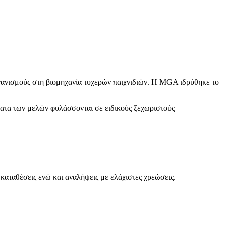
οργανισμούς στη βιομηχανία τυχερών παιχνιδιών. Η MGA ιδρύθηκε το
ατα των μελών φυλάσσονται σε ειδικούς ξεχωριστούς
αταθέσεις ενώ και αναλήψεις με ελάχιστες χρεώσεις.