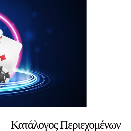
Κατάλογος Περιεχομένων