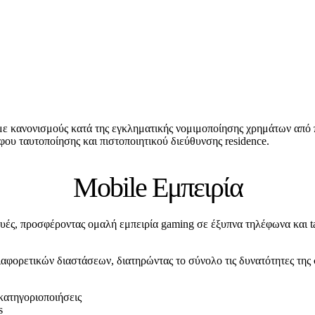
με κανονισμούς κατά της εγκληματικής νομιμοποίησης χρημάτων από 
υ ταυτοποίησης και πιστοποιητικού διεύθυνσης residence.
Mobile Εμπειρία
ές, προσφέροντας ομαλή εμπειρία gaming σε έξυπνα τηλέφωνα και tab
αφορετικών διαστάσεων, διατηρώντας το σύνολο τις δυνατότητες της
 κατηγοριοποιήσεις
s