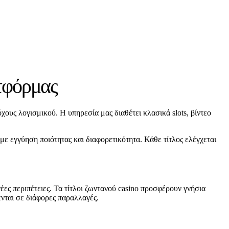
τφόρμας
ους λογισμικού. Η υπηρεσία μας διαθέτει κλασικά slots, βίντεο
ε εγγύηση ποιότητας και διαφορετικότητα. Κάθε τίτλος ελέγχεται
ες περιπέτειες. Τα τίτλοι ζωντανού casino προσφέρουν γνήσια
νται σε διάφορες παραλλαγές.