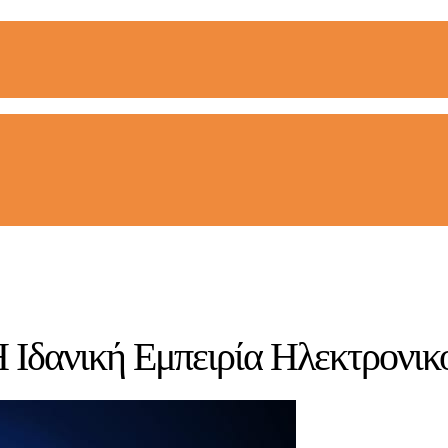
Η Ιδανική Εμπειρία Ηλεκτρονικ