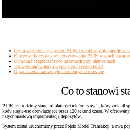
Czym właściwie jest system BLIK i w jaki sposób operuje w s
Kluczowe korzyści z wykorzystywania BLIK w grach hazard
Ochrona i bezpieczeństwo informacji przy płatnościach
Jak wykonać wpłaty i wypłaty za użyciem BLIK
Ograniczenia transakcyjne i potencjalne prowizje
Co to stanowi s
BLIK jest rodzimy standard płatności telefonicznych, który zmienił
kody single-use obowiązujące przez 120 sekund czasu. W oferowa
natychmiastową implementacją depozytów.
System został uruchomiony przez Polski Model Transakcji, a owa po