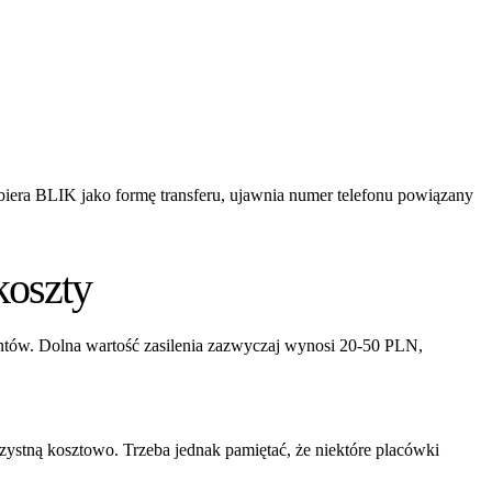
wybiera BLIK jako formę transferu, ujawnia numer telefonu powiązany
koszty
ntów. Dolna wartość zasilenia zazwyczaj wynosi 20-50 PLN,
stną kosztowo. Trzeba jednak pamiętać, że niektóre placówki