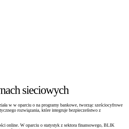
ynach sieciowych
 Działa w w oparciu o na programy bankowe, tworząc sześciocyfrowe
ycznego rozwiązania, które integruje bezpieczeństwo z
ci online. W oparciu o statystyk z sektora finansowego, BLIK