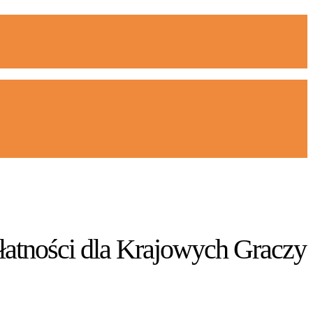
atności dla Krajowych Graczy