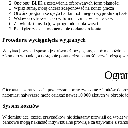
Opcjonuj BLIK z zestawienia oferowanych form płatności
Wpisz sumę, którą chcesz zdeponować na konto gracza
Otwórz program swojego banku mobilnego i wyprodukuj has
Wstaw 6-cyfrowy hasło w formularzu na witrynie serwisu
Zatwierdź transakcję w programie bankowości
Pieniądze zostaną momentalnie dodane do konta
Procedura wyciągnięcia wygranych
W sytuacji wypłat sposób jest również przystępny, choć nie każde pla
z kontem w banku, a następnie potwierdza płatność przychodzącą w 
Ogran
Oferowana serwis ustala przejrzyste normy związane z limitów dep
natomiast najwyższa może osiągać nawet 10 000 złotych w obrębie je
System kosztów
W dominującej części przypadków nie ściągamy prowizji od wpłat 
bankowe mogą nakładać indywidualne prowizje za używanie z standard