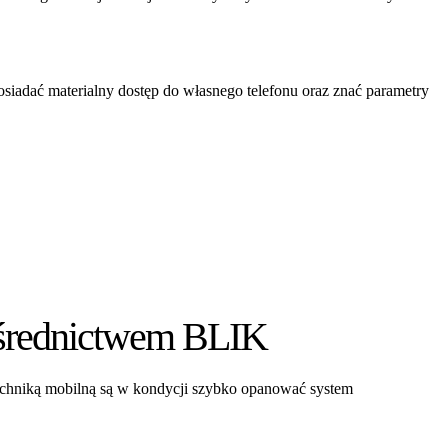
posiadać materialny dostęp do własnego telefonu oraz znać parametry
ośrednictwem BLIK
 techniką mobilną są w kondycji szybko opanować system