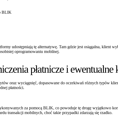
ło BLIK
tformy udostępniają tę alternatywę. Tam gdzie jest osiągalna, klient 
osobistej oprogramowaniu mobilnej.
iczenia płatnicze i ewentualne 
ozytów oraz wyciągnięć, dopasowane do oczekiwań różnych typów klie
dnej płatności.
wykonywanych za pomocą BLIK, co powoduje tę drogę wyjątkowo korzy
u transakcji mobilnych, choć takie przypadki zdarzają się rzadko.