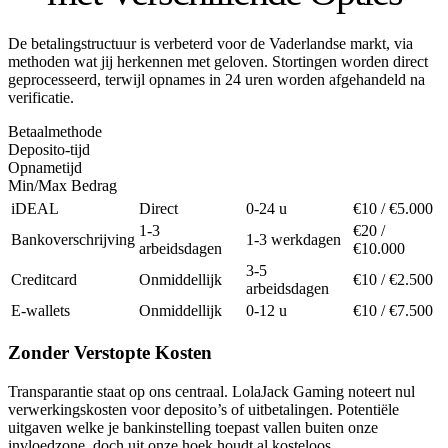
De betalingstructuur is verbeterd voor de Vaderlandse markt, via
methoden wat jij herkennen met geloven. Stortingen worden direct
geprocesseerd, terwijl opnames in 24 uren worden afgehandeld na
verificatie.
Betaalmethode
Deposito-tijd
Opnametijd
Min/Max Bedrag
iDEAL
Direct
0-24 u
€10 / €5.000
1-3
€20 /
Bankoverschrijving
1-3 werkdagen
arbeidsdagen
€10.000
3-5
Creditcard
Onmiddellijk
€10 / €2.500
arbeidsdagen
E-wallets
Onmiddellijk
0-12 u
€10 / €7.500
Zonder Verstopte Kosten
Transparantie staat op ons centraal. LolaJack Gaming noteert nul
verwerkingskosten voor deposito’s of uitbetalingen. Potentiële
uitgaven welke je bankinstelling toepast vallen buiten onze
invloedzone, doch uit onze hoek houdt al kosteloos.