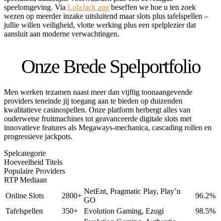
speelomgeving. Via
LolaJack app
beseffen we hoe u ten zoek
wezen op meerder inzake uitsluitend maar slots plus tafelspellen –
jullie willen veiligheid, vlotte werking plus een spelplezier dat
aansluit aan moderne verwachtingen.
Onze Brede Spelportfolio
Men werken tezamen naast meer dan vijftig toonaangevende
providers teneinde jij toegang aan te bieden op duizenden
kwalitatieve casinospellen. Onze platform herbergt alles van
ouderwetse fruitmachines tot geavanceerde digitale slots met
innovatieve features als Megaways-mechanica, cascading rollen en
progressieve jackpots.
Spelcategorie
Hoeveelheid Titels
Populaire Providers
RTP Mediaan
NetEnt, Pragmatic Play, Play’n
Online Slots
2800+
96.2%
GO
Tafelspellen
350+
Evolution Gaming, Ezugi
98.5%