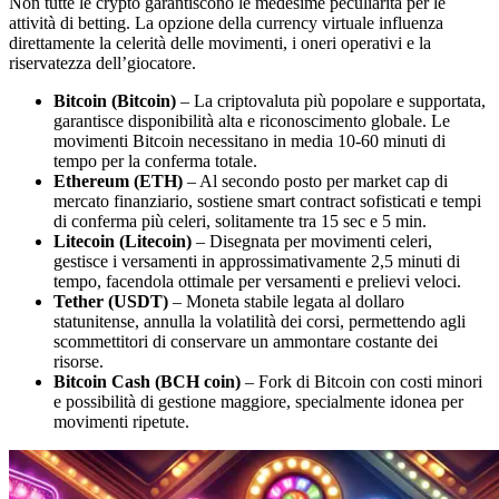
Non tutte le crypto garantiscono le medesime peculiarità per le
attività di betting. La opzione della currency virtuale influenza
direttamente la celerità delle movimenti, i oneri operativi e la
riservatezza dell’giocatore.
Bitcoin (Bitcoin)
– La criptovaluta più popolare e supportata,
garantisce disponibilità alta e riconoscimento globale. Le
movimenti Bitcoin necessitano in media 10-60 minuti di
tempo per la conferma totale.
Ethereum (ETH)
– Al secondo posto per market cap di
mercato finanziario, sostiene smart contract sofisticati e tempi
di conferma più celeri, solitamente tra 15 sec e 5 min.
Litecoin (Litecoin)
– Disegnata per movimenti celeri,
gestisce i versamenti in approssimativamente 2,5 minuti di
tempo, facendola ottimale per versamenti e prelievi veloci.
Tether (USDT)
– Moneta stabile legata al dollaro
statunitense, annulla la volatilità dei corsi, permettendo agli
scommettitori di conservare un ammontare costante dei
risorse.
Bitcoin Cash (BCH coin)
– Fork di Bitcoin con costi minori
e possibilità di gestione maggiore, specialmente idonea per
movimenti ripetute.