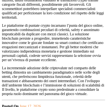
nazioni, taluni ordinamenti valutano le transazioni crypto tramite
categorie fiscali differenti, possibilmente più favorevoli. Gli
scommettitori potrebbero interpellare specialisti commercialisti
qualificati per perfezionare la loro condizione nel rispetto delle leggi
territoriali.
Le piattaforme di puntate crypto incarnano l’punta del gioco online,
garantendo combinazioni peculiari di celerità, safety e anonimato
impraticabili da duplicare con mezzi classici. La soluzione
blockchain persiste a progredire, immettendo caratteristiche
innovative come le giocate fondate su smart contract che certificano
erogazioni meccanizzati e instantanei. Per gli bettor moderni che
valorizzano indipendenza monetaria e gestione immediato sui
personali capitali, codeste servizi rappresentano la selezione ovvia
per un’vivenza di puntate eccellente.
La incrementale adozione delle criptovalute nel comparto delle
betting dimostra un cambiamento paradigmatico nelle scelte degli
utenti, che preferiscono limpidezza funzionale, celerità delle
transazioni e abbassamento dei oneri intermediari. Con l’sviluppo
dell’ambiente blockchain e l’immissione di soluzioni di scalabilità di
II livello, le piattaforme crypto sono predestinate a consolidare la
propria ruolo dominante nel panorama del gioco virtuale.
Posted On
June 17, 2026