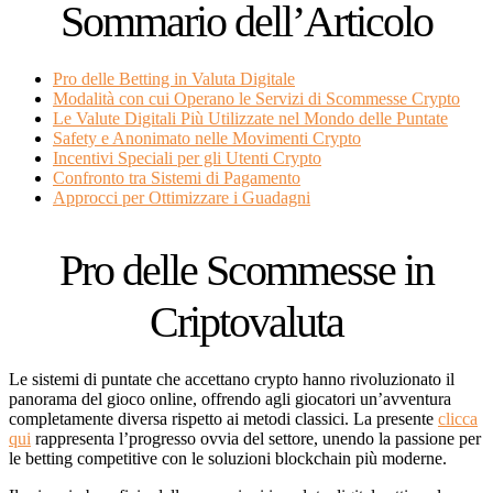
Sommario dell’Articolo
Pro delle Betting in Valuta Digitale
Modalità con cui Operano le Servizi di Scommesse Crypto
Le Valute Digitali Più Utilizzate nel Mondo delle Puntate
Safety e Anonimato nelle Movimenti Crypto
Incentivi Speciali per gli Utenti Crypto
Confronto tra Sistemi di Pagamento
Approcci per Ottimizzare i Guadagni
Pro delle Scommesse in
Criptovaluta
Le sistemi di puntate che accettano crypto hanno rivoluzionato il
panorama del gioco online, offrendo agli giocatori un’avventura
completamente diversa rispetto ai metodi classici. La presente
clicca
qui
rappresenta l’progresso ovvia del settore, unendo la passione per
le betting competitive con le soluzioni blockchain più moderne.