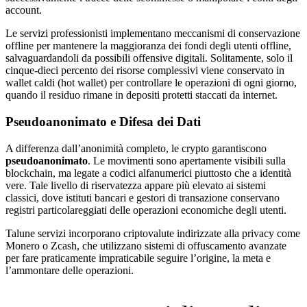
account.
Le servizi professionisti implementano meccanismi di conservazione
offline per mantenere la maggioranza dei fondi degli utenti offline,
salvaguardandoli da possibili offensive digitali. Solitamente, solo il
cinque-dieci percento dei risorse complessivi viene conservato in
wallet caldi (hot wallet) per controllare le operazioni di ogni giorno,
quando il residuo rimane in depositi protetti staccati da internet.
Pseudoanonimato e Difesa dei Dati
A differenza dall’anonimità completo, le crypto garantiscono
pseudoanonimato
. Le movimenti sono apertamente visibili sulla
blockchain, ma legate a codici alfanumerici piuttosto che a identità
vere. Tale livello di riservatezza appare più elevato ai sistemi
classici, dove istituti bancari e gestori di transazione conservano
registri particolareggiati delle operazioni economiche degli utenti.
Talune servizi incorporano criptovalute indirizzate alla privacy come
Monero o Zcash, che utilizzano sistemi di offuscamento avanzate
per fare praticamente impraticabile seguire l’origine, la meta e
l’ammontare delle operazioni.