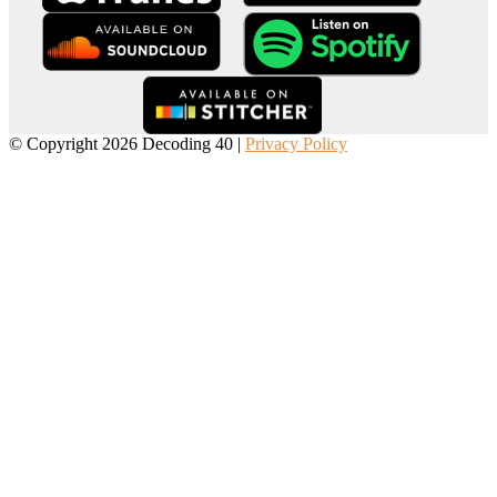
© Copyright 2026 Decoding 40 |
Privacy Policy